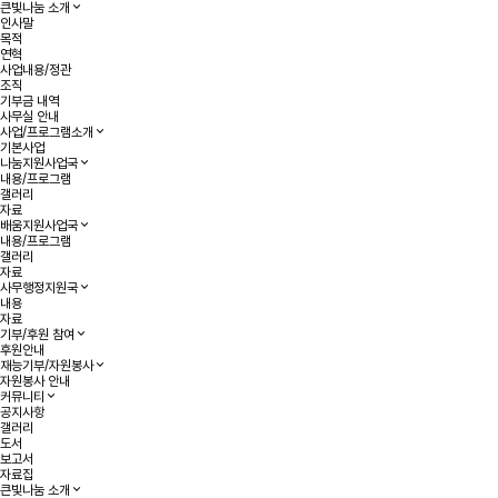
큰빛나눔 소개
인사말
목적
연혁
사업내용/정관
조직
기부금 내역
사무실 안내
사업/프로그램소개
기본사업
나눔지원사업국
내용/프로그램
갤러리
자료
배움지원사업국
내용/프로그램
갤러리
자료
사무행정지원국
내용
자료
기부/후원 참여
후원안내
재능기부/자원봉사
자원봉사 안내
커뮤니티
공지사항
갤러리
도서
보고서
자료집
큰빛나눔 소개