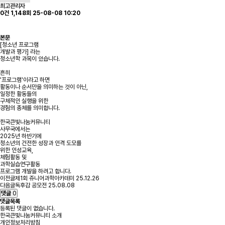
최고관리자
0건
1,148회
25-08-08 10:20
본문
[청소년 프로그램
개발과 평가] 라는
청소년학 과목이 있습니다.
흔히
'프로그램'이라고 하면
활동이나 순서만을 의미하는 것이 아닌,
일정한 활동들의
구체적인 실행을 위한
경험의 총체를 의미합니다.
한국큰빛나눔커뮤니티
사무국에서는
2025년 하반기에
청소년의 건전한 성장과 인격 도모를
위한 인성교육,
체험활동 및
과학실습연구활동
프로그램 개발을 하려고 합니다.
이전글
제1회 쥬니어과학아카데미
25.12.26
다음글
독후감 공모전
25.08.08
댓글
0
댓글목록
등록된 댓글이 없습니다.
한국큰빛나눔커뮤니티 소개
개인정보처리방침