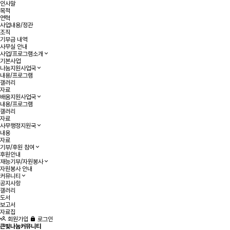
인사말
목적
연혁
사업내용/정관
조직
기부금 내역
사무실 안내
사업/프로그램소개
기본사업
나눔지원사업국
내용/프로그램
갤러리
자료
배움지원사업국
내용/프로그램
갤러리
자료
사무행정지원국
내용
자료
기부/후원 참여
후원안내
재능기부/자원봉사
자원봉사 안내
커뮤니티
공지사항
갤러리
도서
보고서
자료집
회원가입
로그인
큰빛나눔커뮤니티