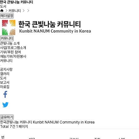
한국 큰빛나눔 커뮤니티
도서
커뮤니티
헤더설정
커뮤니티
큰빛나눔 소개
사업/프로그램소개
기부/후원 참여
재능기부/자원봉사
커뮤니티
공지사항
갤러리
도서
보고서
자료집
공유하기
한국큰빛나눔 커뮤니티 Kunbit NANUM Community in Korea
Total 7건
1 페이지
번