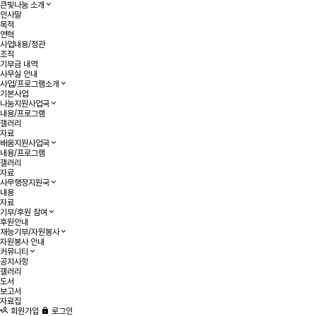
큰빛나눔 소개
인사말
목적
연혁
사업내용/정관
조직
기부금 내역
사무실 안내
사업/프로그램소개
기본사업
나눔지원사업국
내용/프로그램
갤러리
자료
배움지원사업국
내용/프로그램
갤러리
자료
사무행정지원국
내용
자료
기부/후원 참여
후원안내
재능기부/자원봉사
자원봉사 안내
커뮤니티
공지사항
갤러리
도서
보고서
자료집
회원가입
로그인