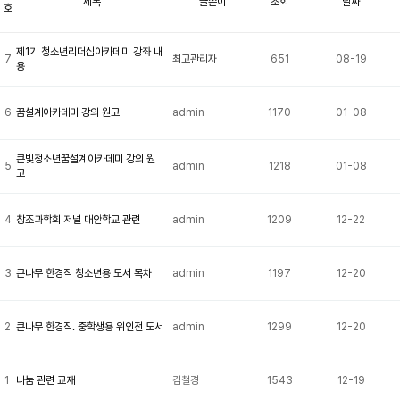
제목
글쓴이
조회
날짜
호
제1기 청소년리더십아카데미 강좌 내
7
최고관리자
651
08-19
용
6
꿈설계아카데미 강의 원고
admin
1170
01-08
큰빛청소년꿈설계아카데미 강의 원
5
admin
1218
01-08
고
4
창조과학회 저널 대안학교 관련
admin
1209
12-22
3
큰나무 한경직 청소년용 도서 목차
admin
1197
12-20
2
큰나무 한경직. 중학생용 위인전 도서
admin
1299
12-20
1
나눔 관련 교재
김철경
1543
12-19