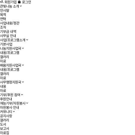
회원가입
로그인
큰빛나눔 소개
인사말
목적
연혁
사업내용/정관
조직
기부금 내역
사무실 안내
사업/프로그램소개
기본사업
나눔지원사업국
내용/프로그램
갤러리
자료
배움지원사업국
내용/프로그램
갤러리
자료
사무행정지원국
내용
자료
기부/후원 참여
후원안내
재능기부/자원봉사
자원봉사 안내
커뮤니티
공지사항
갤러리
도서
보고서
자료집