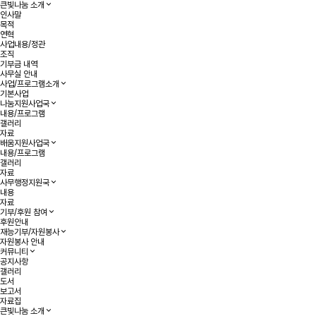
검색
닫기
큰빛나눔 소개
인사말
목적
연혁
사업내용/정관
조직
기부금 내역
사무실 안내
사업/프로그램소개
기본사업
나눔지원사업국
내용/프로그램
갤러리
자료
배움지원사업국
내용/프로그램
갤러리
자료
사무행정지원국
내용
자료
기부/후원 참여
후원안내
재능기부/자원봉사
자원봉사 안내
커뮤니티
공지사항
갤러리
도서
보고서
자료집
큰빛나눔 소개