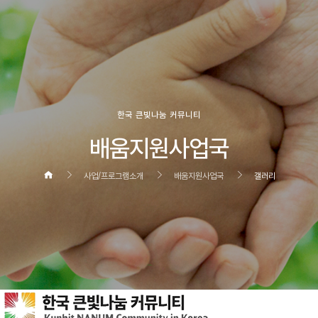
한국 큰빛나눔 커뮤니티
배움지원사업국
사업/프로그램소개
배움지원사업국
갤러리
헤더설정