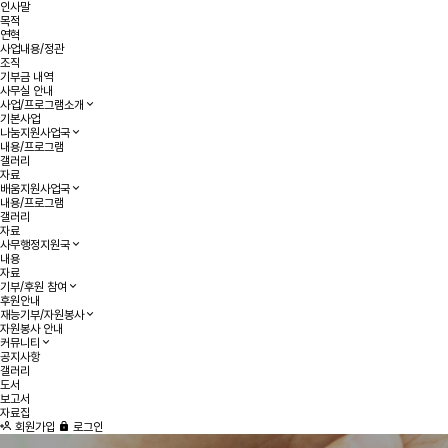
인사말
목적
연혁
사업내용/정관
조직
기부금 내역
사무실 안내
사업/프로그램소개
기본사업
나눔지원사업국
내용/프로그램
갤러리
자료
배움지원사업국
내용/프로그램
갤러리
자료
사무행정지원국
내용
자료
기부/후원 참여
후원안내
재능기부/자원봉사
자원봉사 안내
커뮤니티
공지사항
갤러리
도서
보고서
자료집
회원가입
로그인