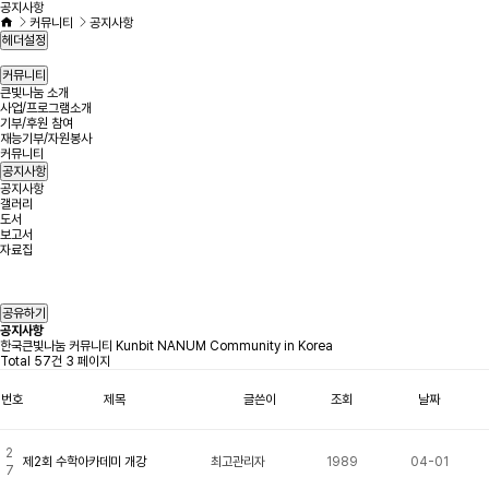
공지사항
커뮤니티
공지사항
헤더설정
커뮤니티
큰빛나눔 소개
사업/프로그램소개
기부/후원 참여
재능기부/자원봉사
커뮤니티
공지사항
공지사항
갤러리
도서
보고서
자료집
공유하기
공지사항
한국큰빛나눔 커뮤니티 Kunbit NANUM Community in Korea
Total 57건
3 페이지
번호
제목
글쓴이
조회
날짜
2
제2회 수학아카데미 개강
최고관리자
1989
04-01
7