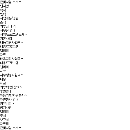
큰빛나눔 소개
인사말
목적
연혁
사업내용/정관
조직
기부금 내역
사무실 안내
사업/프로그램소개
기본사업
나눔지원사업국
내용/프로그램
갤러리
자료
배움지원사업국
내용/프로그램
갤러리
자료
사무행정지원국
내용
자료
기부/후원 참여
후원안내
재능기부/자원봉사
자원봉사 안내
커뮤니티
공지사항
갤러리
도서
보고서
자료집
큰빛나눔 소개