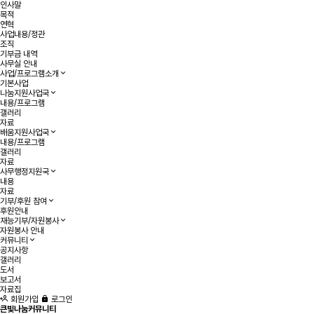
인사말
목적
연혁
사업내용/정관
조직
기부금 내역
사무실 안내
사업/프로그램소개
기본사업
나눔지원사업국
내용/프로그램
갤러리
자료
배움지원사업국
내용/프로그램
갤러리
자료
사무행정지원국
내용
자료
기부/후원 참여
후원안내
재능기부/자원봉사
자원봉사 안내
커뮤니티
공지사항
갤러리
도서
보고서
자료집
회원가입
로그인
큰빛나눔커뮤니티