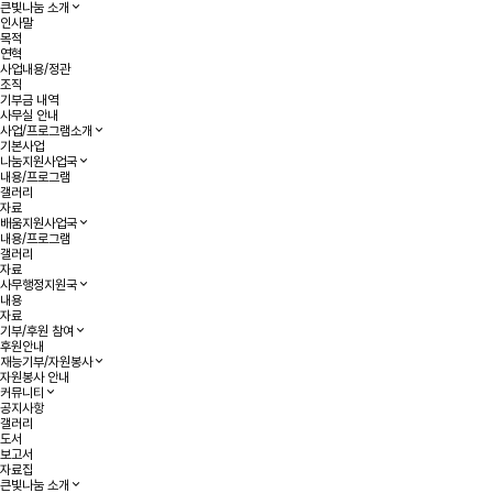
큰빛나눔 소개
인사말
목적
연혁
사업내용/정관
조직
기부금 내역
사무실 안내
사업/프로그램소개
기본사업
나눔지원사업국
내용/프로그램
갤러리
자료
배움지원사업국
내용/프로그램
갤러리
자료
사무행정지원국
내용
자료
기부/후원 참여
후원안내
재능기부/자원봉사
자원봉사 안내
커뮤니티
공지사항
갤러리
도서
보고서
자료집
큰빛나눔 소개