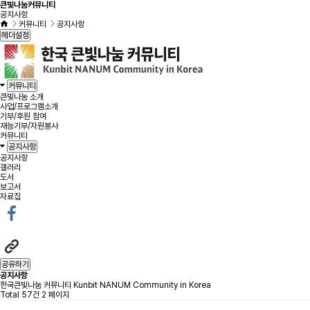
큰빛나눔커뮤니티
공지사항
커뮤니티
공지사항
헤더설정
커뮤니티
큰빛나눔 소개
사업/프로그램소개
기부/후원 참여
재능기부/자원봉사
커뮤니티
공지사항
공지사항
갤러리
도서
보고서
자료집
공유하기
공지사항
한국큰빛나눔 커뮤니티 Kunbit NANUM Community in Korea
Total 57건
2 페이지