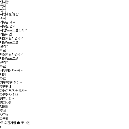
인사말
목적
연혁
사업내용/정관
조직
기부금 내역
사무실 안내
사업/프로그램소개
기본사업
나눔지원사업국
내용/프로그램
갤러리
자료
배움지원사업국
내용/프로그램
갤러리
자료
사무행정지원국
내용
자료
기부/후원 참여
후원안내
재능기부/자원봉사
자원봉사 안내
커뮤니티
공지사항
갤러리
도서
보고서
자료집
회원가입
로그인