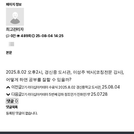
페이지 정보
최고관리자
0건
489회
25-08-04 14:25
본문
2025.8.02
2
,
,
(
),
오후
시
경신중 도서관
이성주 박사
코칭전문 강사
?
어떻게 하면 공부를 잘할 수 있을까
이전글
25.08.04
2기 리더십아카데미 수료식 2025.8.02 경신중학교 도서관,
다음글
25.07.28
2기 리더십아카데미 5번째 강좌 창조인가 진화인가?
댓글
0
댓글목록
등록된 댓글이 없습니다.