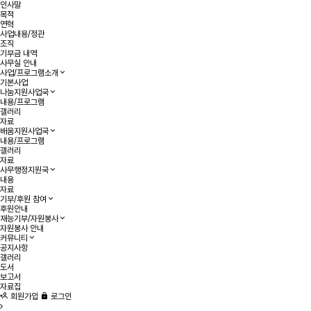
인사말
목적
연혁
사업내용/정관
조직
기부금 내역
사무실 안내
사업/프로그램소개
기본사업
나눔지원사업국
내용/프로그램
갤러리
자료
배움지원사업국
내용/프로그램
갤러리
자료
사무행정지원국
내용
자료
기부/후원 참여
후원안내
재능기부/자원봉사
자원봉사 안내
커뮤니티
공지사항
갤러리
도서
보고서
자료집
회원가입
로그인