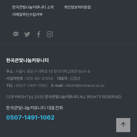
한국큰빛나눔커뮤니티 소개
개인정보처리방침
이메일무단수집거부
한국큰빛나눔커뮤니티
주소 :
서울시 종로구 대학로 19 한국기독교회관 804-B
사업자번호 :
505-82-21559
대표자 :
김철경
TEL :
0507-1491-1062
E-mail :
ckkim@mokwon.ac.kr
COPYRIGHT(c) 2020
한국큰빛나눔커뮤니티
ALL RIGHTS RESERVED.
한국큰빛나눔커뮤니티 대표전화
0507-1491-1062
arrow_upward