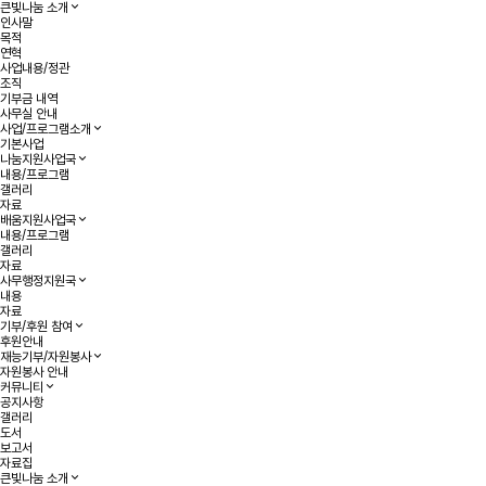
작성자
댓글
조회
작성일
목록
큰빛나눔 소개
인사말
목적
연혁
사업내용/정관
조직
기부금 내역
사무실 안내
사업/프로그램소개
기본사업
나눔지원사업국
내용/프로그램
갤러리
자료
배움지원사업국
내용/프로그램
갤러리
자료
사무행정지원국
내용
자료
기부/후원 참여
후원안내
재능기부/자원봉사
자원봉사 안내
커뮤니티
공지사항
갤러리
도서
보고서
자료집
큰빛나눔 소개