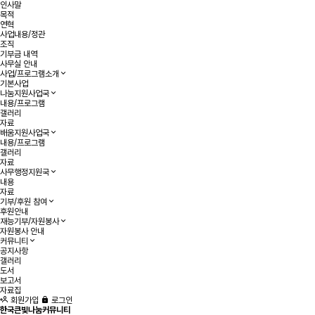
인사말
목적
연혁
사업내용/정관
조직
기부금 내역
사무실 안내
사업/프로그램소개
기본사업
나눔지원사업국
내용/프로그램
갤러리
자료
배움지원사업국
내용/프로그램
갤러리
자료
사무행정지원국
내용
자료
기부/후원 참여
후원안내
재능기부/자원봉사
자원봉사 안내
커뮤니티
공지사항
갤러리
도서
보고서
자료집
회원가입
로그인
한국큰빛나눔커뮤니티