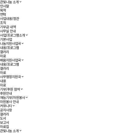
큰빛나눔 소개
인사말
목적
연혁
사업내용/정관
조직
기부금 내역
사무실 안내
사업/프로그램소개
기본사업
나눔지원사업국
내용/프로그램
갤러리
자료
배움지원사업국
내용/프로그램
갤러리
자료
사무행정지원국
내용
자료
기부/후원 참여
후원안내
재능기부/자원봉사
자원봉사 안내
커뮤니티
공지사항
갤러리
도서
보고서
자료집
큰빛나눔 소개