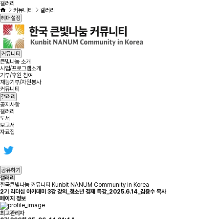
갤러리
커뮤니티
갤러리
헤더설정
커뮤니티
큰빛나눔 소개
사업/프로그램소개
기부/후원 참여
재능기부/자원봉사
커뮤니티
갤러리
공지사항
갤러리
도서
보고서
자료집
공유하기
갤러리
한국큰빛나눔 커뮤니티 Kunbit NANUM Community in Korea
2기 리더십 아카데미 3강 강의_청소년 경제 특강_2025.6.14_김용수 목사
페이지 정보
최고관리자