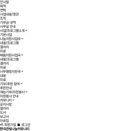
인사말
목적
연혁
사업내용/정관
조직
기부금 내역
사무실 안내
사업/프로그램소개
기본사업
나눔지원사업국
내용/프로그램
갤러리
자료
배움지원사업국
내용/프로그램
갤러리
자료
사무행정지원국
내용
자료
기부/후원 참여
후원안내
재능기부/자원봉사
자원봉사 안내
커뮤니티
공지사항
갤러리
도서
보고서
자료집
회원가입
로그인
한국큰빛나눔커뮤니티