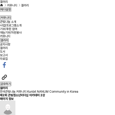
갤러리
커뮤니티
갤러리
헤더설정
커뮤니티
큰빛나눔 소개
사업/프로그램소개
기부/후원 참여
재능기부/자원봉사
커뮤니티
갤러리
공지사항
갤러리
도서
보고서
자료집
공유하기
갤러리
한국큰빛나눔 커뮤니티 Kunbit NANUM Community in Korea
제2회 큰빛청소년리더십 아카데미 2강
페이지 정보