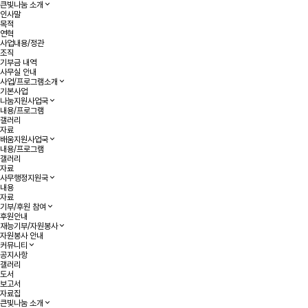
큰빛나눔 소개
인사말
목적
연혁
사업내용/정관
조직
기부금 내역
사무실 안내
사업/프로그램소개
기본사업
나눔지원사업국
내용/프로그램
갤러리
자료
배움지원사업국
내용/프로그램
갤러리
자료
사무행정지원국
내용
자료
기부/후원 참여
후원안내
재능기부/자원봉사
자원봉사 안내
커뮤니티
공지사항
갤러리
도서
보고서
자료집
큰빛나눔 소개