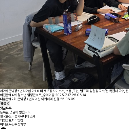
제2회 큰빛청소년리더십 아카데미 제 2강 자기소개, 소통 ,표현, 발표력(김철경 교수/전 목원대 교수, 전
이전글
제4회 청소년 힐링콘서트_숭의여중 2025.7.17
25.06.14
다음글
제2회 큰빛청소년리더십 아카데미 진행
25.06.09
댓글
0
댓글목록
등록된 댓글이 없습니다.
한국큰빛나눔커뮤니티 소개
개인정보처리방침
이메일무단수집거부