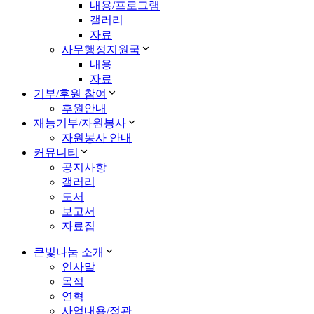
내용/프로그램
갤러리
자료
사무행정지원국
내용
자료
기부/후원 참여
후원안내
재능기부/자원봉사
자원봉사 안내
커뮤니티
공지사항
갤러리
도서
보고서
자료집
큰빛나눔 소개
인사말
목적
연혁
사업내용/정관