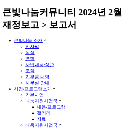
큰빛나눔커뮤니티 2024년 2월
재정보고 > 보고서
큰빛나눔 소개
인사말
목적
연혁
사업내용/정관
조직
기부금 내역
사무실 안내
사업/프로그램소개
기본사업
나눔지원사업국
내용/프로그램
갤러리
자료
배움지원사업국