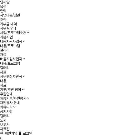
인사말
목적
연혁
사업내용/정관
조직
기부금 내역
사무실 안내
사업/프로그램소개
기본사업
나눔지원사업국
내용/프로그램
갤러리
자료
배움지원사업국
내용/프로그램
갤러리
자료
사무행정지원국
내용
자료
기부/후원 참여
후원안내
재능기부/자원봉사
자원봉사 안내
커뮤니티
공지사항
갤러리
도서
보고서
자료집
회원가입
로그인