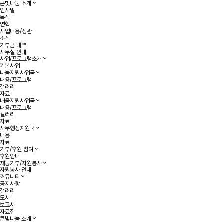
큰빛나눔 소개
인사말
목적
연혁
사업내용/정관
조직
기부금 내역
사무실 안내
사업/프로그램소개
기본사업
나눔지원사업국
내용/프로그램
갤러리
자료
배움지원사업국
내용/프로그램
갤러리
자료
사무행정지원국
내용
자료
기부/후원 참여
후원안내
재능기부/자원봉사
자원봉사 안내
커뮤니티
공지사항
갤러리
도서
보고서
자료집
큰빛나눔 소개