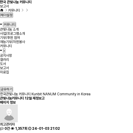
한국 큰빛나눔 커뮤니티
보고서
커뮤니티
헤더설정
커뮤니티
큰빛나눔 소개
사업/프로그램소개
기부/후원 참여
재능기부/자원봉사
커뮤니티
공지사항
갤러리
도서
보고서
자료집
공유하기
한국큰빛나눔 커뮤니티 Kunbit NANUM Community in Korea
큰빛나눔커뮤니티 12월 재정보고
페이지 정보
최고관리자
0건
1,357회
24-01-03 21:02