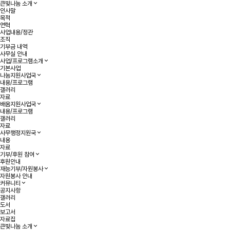
큰빛나눔 소개
인사말
목적
연혁
사업내용/정관
조직
기부금 내역
사무실 안내
사업/프로그램소개
기본사업
나눔지원사업국
내용/프로그램
갤러리
자료
배움지원사업국
내용/프로그램
갤러리
자료
사무행정지원국
내용
자료
기부/후원 참여
후원안내
재능기부/자원봉사
자원봉사 안내
커뮤니티
공지사항
갤러리
도서
보고서
자료집
큰빛나눔 소개