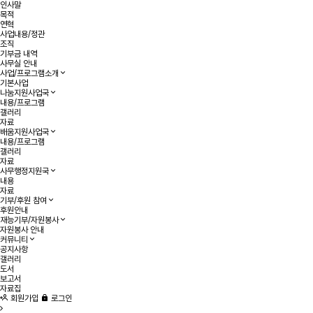
인사말
목적
연혁
사업내용/정관
조직
기부금 내역
사무실 안내
사업/프로그램소개
기본사업
나눔지원사업국
내용/프로그램
갤러리
자료
배움지원사업국
내용/프로그램
갤러리
자료
사무행정지원국
내용
자료
기부/후원 참여
후원안내
재능기부/자원봉사
자원봉사 안내
커뮤니티
공지사항
갤러리
도서
보고서
자료집
회원가입
로그인