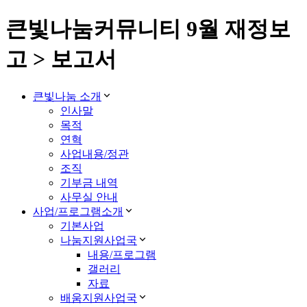
큰빛나눔커뮤니티 9월 재정보
고 > 보고서
큰빛나눔 소개
인사말
목적
연혁
사업내용/정관
조직
기부금 내역
사무실 안내
사업/프로그램소개
기본사업
나눔지원사업국
내용/프로그램
갤러리
자료
배움지원사업국