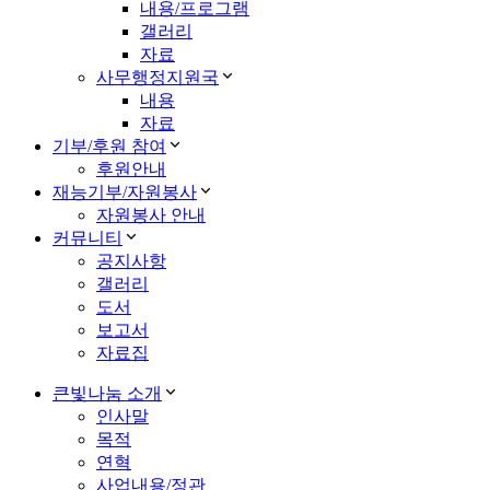
내용/프로그램
갤러리
자료
사무행정지원국
내용
자료
기부/후원 참여
후원안내
재능기부/자원봉사
자원봉사 안내
커뮤니티
공지사항
갤러리
도서
보고서
자료집
큰빛나눔 소개
인사말
목적
연혁
사업내용/정관