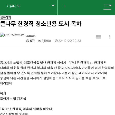
한국 큰빛나눔 커뮤니티
도서
커뮤니티
커뮤니티
헤더설정
한국큰빛나눔 커뮤니티 Kunbit NANUM Community in Korea
공유하기
큰나무 한경직 청소년용 도서 목차
admin
0건
1,196회
22-12-20 20:23
종교계의 노벨상
,
템플턴상을 빛낸 한경직 이야기
『
큰나무 한경직
』
.
한경직은
나라와 이웃을 위해 헌신과 봉사의 삶을 산 종교 지도자이다
.
아이들이 쉽게 한경직의
삶을 돌아볼 수 있도록 만화를 통해 보여준다
.
더불어 중간 페이지마다 이야기의
중심이 되는 사건들을 자세하게 설명해줌으로써 지식의 깊이를 채울 수 있도록
배려했다
.
목차
들어가는 말 김은섭
1
장 소년 한경직
,
믿음의 새싹을 틔우다
2
장 신학문의 첫걸음