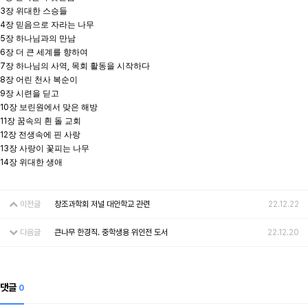
3
장 위대한 스승들
4
장 믿음으로 자라는 나무
5
장 하나님과의 만남
6
장 더 큰 세계를 향하여
7
장 하나님의 사역
,
목회 활동을 시작하다
8
장 어린 천사 복순이
9
장 시련을 딛고
10
장 보린원에서 맞은 해방
11
장 꿈속의 흰 돌 교회
12
장 전생속에 핀 사랑
13
장 사랑이 꽃피는 나무
14
장 위대한 생애
이전글
창조과학회 저널 대안학교 관련
22.12.22
다음글
큰나무 한경직. 중학생용 위인전 도서
22.12.20
댓글
0