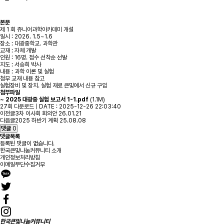
본문
제 1 회 쥬니어과학아카데미 개설
일시 : 2026. 1.5~1.6
장소 : 대광중학교. 과학관
교재 : 자체 개발
인원 : 16명. 접수 선착순 선발
지도 : 서승희 박사
내용 : 과학 이론 및 실험
첨부 교재 내용 참고
실험장비 및 장치. 실험 재료 큰빛에서 신규 구입
첨부파일
~ 2025 대광중 실험 보고서 1-1.pdf
(1.1M)
27회 다운로드 | DATE : 2025-12-26 22:03:40
이전글
3차 이사회 회의안
26.01.21
다음글
2025 하반기 계획
25.08.08
댓글
0
댓글목록
등록된 댓글이 없습니다.
한국큰빛나눔커뮤니티 소개
개인정보처리방침
이메일무단수집거부
한국큰빛나눔커뮤니티