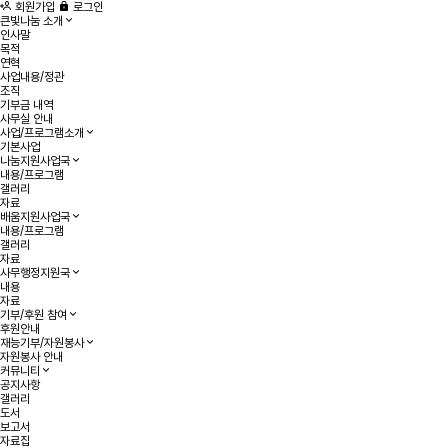
회원가입
로그인
큰빛나눔 소개
인사말
목적
연혁
사업내용/정관
조직
기부금 내역
사무실 안내
사업/프로그램소개
기본사업
나눔지원사업국
내용/프로그램
갤러리
자료
배움지원사업국
내용/프로그램
갤러리
자료
사무행정지원국
내용
자료
기부/후원 참여
후원안내
재능기부/자원봉사
자원봉사 안내
커뮤니티
공지사항
갤러리
도서
보고서
자료집