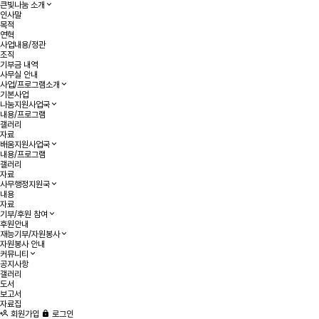
큰빛나눔 소개
인사말
목적
연혁
사업내용/정관
조직
기부금 내역
사무실 안내
사업/프로그램소개
기본사업
나눔지원사업국
내용/프로그램
갤러리
자료
배움지원사업국
내용/프로그램
갤러리
자료
사무행정지원국
내용
자료
기부/후원 참여
후원안내
재능기부/자원봉사
자원봉사 안내
커뮤니티
공지사항
갤러리
도서
보고서
자료집
회원가입
로그인