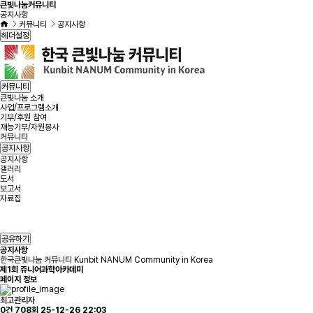
큰빛나눔커뮤니티
공지사항
커뮤니티
공지사항
헤더설정
커뮤니티
큰빛나눔 소개
사업/프로그램소개
기부/후원 참여
재능기부/자원봉사
커뮤니티
공지사항
공지사항
갤러리
도서
보고서
자료집
공유하기
공지사항
한국큰빛나눔 커뮤니티 Kunbit NANUM Community in Korea
제1회 쥬니어과학아카데미
페이지 정보
최고관리자
0건
708회
25-12-26 22:03