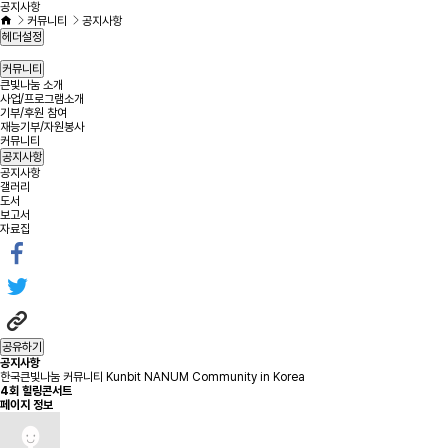
공지사항
커뮤니티
공지사항
헤더설정
커뮤니티
큰빛나눔 소개
사업/프로그램소개
기부/후원 참여
재능기부/자원봉사
커뮤니티
공지사항
공지사항
갤러리
도서
보고서
자료집
공유하기
공지사항
한국큰빛나눔 커뮤니티 Kunbit NANUM Community in Korea
4회 힐링콘서트
페이지 정보