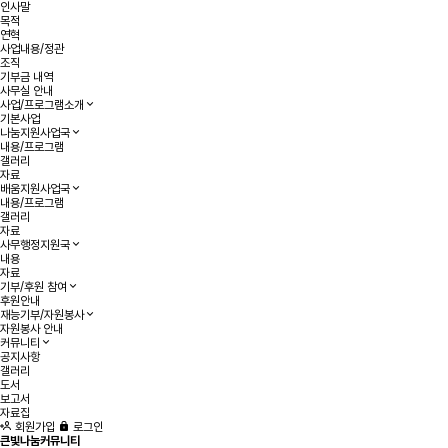
인사말
목적
연혁
사업내용/정관
조직
기부금 내역
사무실 안내
사업/프로그램소개
기본사업
나눔지원사업국
내용/프로그램
갤러리
자료
배움지원사업국
내용/프로그램
갤러리
자료
사무행정지원국
내용
자료
기부/후원 참여
후원안내
재능기부/자원봉사
자원봉사 안내
커뮤니티
공지사항
갤러리
도서
보고서
자료집
회원가입
로그인
큰빛나눔커뮤니티