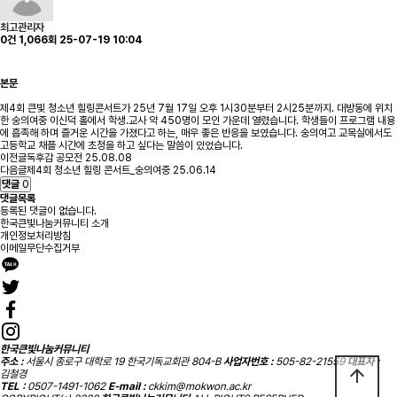
최고관리자
0건
1,066회
25-07-19 10:04
본문
제4회 큰빛 청소년 힐링콘서트가 25년 7월 17일 오후 1시30분부터 2시25분까지. 대방동에 위치
한 숭의여중 이신덕 홀에서 학생.교사 약 450명이 모인 가운데 열렸습니다. 학생들이 프로그램 내용
에 흡족해 하며 즐거운 시간을 가졌다고 하는, 매우 좋은 반응을 보였습니다. 숭의여고 교목실에서도
고등학교 채플 시간에 초청을 하고 싶다는 말씀이 있었습니다.
이전글
독후감 공모전
25.08.08
다음글
제4회 청소년 힐링 콘서트_숭의여중
25.06.14
댓글
0
댓글목록
등록된 댓글이 없습니다.
한국큰빛나눔커뮤니티 소개
개인정보처리방침
이메일무단수집거부
한국큰빛나눔커뮤니티
주소 :
서울시 종로구 대학로 19 한국기독교회관 804-B
사업자번호 :
505-82-21559
대표자 :
arrow_upward
김철경
TEL :
0507-1491-1062
E-mail :
ckkim@mokwon.ac.kr