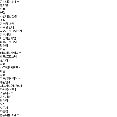
큰빛나눔 소개
인사말
목적
연혁
사업내용/정관
조직
기부금 내역
사무실 안내
사업/프로그램소개
기본사업
나눔지원사업국
내용/프로그램
갤러리
자료
배움지원사업국
내용/프로그램
갤러리
자료
사무행정지원국
내용
자료
기부/후원 참여
후원안내
재능기부/자원봉사
자원봉사 안내
커뮤니티
공지사항
갤러리
도서
보고서
자료집
큰빛나눔 소개