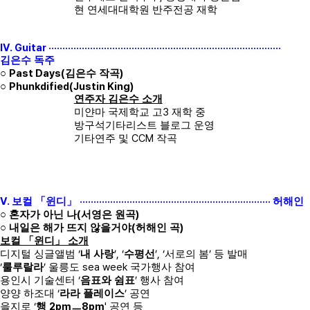
현 연세대대학원 반주전공 재학
IV. Guitar ····················································································
김은수 독주
Past Days(
)
○
김은수 작곡
Phunkdified(Justin King)
○
연주자 김은수 소개
3
미얀마 국제학교 고
재학 중
방구석기타리스트 블로그 운영
CCM
기타연주 및
작곡
V.
·····································································
보컬
「
윈디
」
허해인
(
)
○
혼자가 아닌 나
서영은 원곡
(
)
○
내일은 해가 뜨지 않을거야
허해인 곡
보컬
「
윈디
」
소개
‘
’, ‘
’, ‘
’
디지털 싱글앨범
내 사랑
수평선
서로의 봄
등 발매
‘
’
sea week
룰루랄라
울릉도
국가행사 참여
‘
’
용인시 기술센터
음표와 쉼표
행사 참여
‘
’
양양 하조대
라라 플레이스
공연
‘
2pm
8pm
'
을지로
행
ㅡ
공연 등