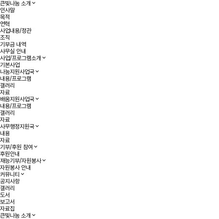
큰빛나눔 소개
인사말
목적
연혁
사업내용/정관
조직
기부금 내역
사무실 안내
사업/프로그램소개
기본사업
나눔지원사업국
내용/프로그램
갤러리
자료
배움지원사업국
내용/프로그램
갤러리
자료
사무행정지원국
내용
자료
기부/후원 참여
후원안내
재능기부/자원봉사
자원봉사 안내
커뮤니티
공지사항
갤러리
도서
보고서
자료집
큰빛나눔 소개