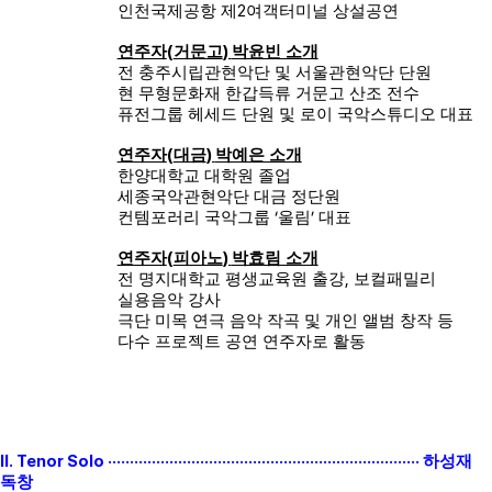
2
인천국제공항 제
여객터미널 상설공연
(
)
연주자
거문고
박윤빈 소개
전 충주시립관현악단 및 서울관현악단 단원
현 무형문화재 한갑득류 거문고 산조 전수
퓨전그룹 헤세드 단원 및 로이 국악스튜디오 대표
(
)
연주자
대금
박예은 소개
한양대학교 대학원 졸업
세종국악관현악단 대금 정단원
‘
’
컨템포러리 국악그룹
울림
대표
(
)
연주자
피아노
박효림 소개
,
전 명지대학교 평생교육원 출강
보컬패밀리
실용음악 강사
극단 미목 연극 음악 작곡 및 개인 앨범 창작 등
다수 프로젝트 공연 연주자로 활동
II. Tenor Solo ·······································································
하성재
독창