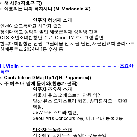
(
)
○
첫 사랑
김효근 곡
(M. Mcdonald
)
○
여호와는 나의 목자시니
곡
연주자 하성재 소개
인천예술고등학교 성악과 졸업
경희대학교 성악과 졸업 해군군악대 성악병 전역
CTS
, Good TV
소년소녀합창단 수료
프로그램 출연
,
,
한국대학합창단 단원
코랄레움 인 서울 단원
새문안교회 솔리스트
2024
1
한예콩쿠르
년
등 수상 등
III. Violin ·················································································
조요한
독주
Cantabile in D Maj Op.17(N. Paganini
)
○
곡
(
)
○
주 예수 내 맘에 들어와
찬송가 편곡
연주자 조요한 소개
서울시 유스 오케스트라 단원 역임
,
일산 유스 오케스트라 협연
송파필하모닉 단원
,
역임
USW
,
오케스트라 협연
Seoul Arts Concours 2
,
2
등
미네르바 콩쿨
등
반주자 두몽준 소개
,
전주예고 실기우수
중앙대 우등졸업