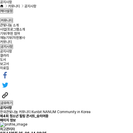
공지사항
커뮤니티
공지사항
헤더설정
커뮤니티
큰빛나눔 소개
사업/프로그램소개
기부/후원 참여
재능기부/자원봉사
커뮤니티
공지사항
공지사항
갤러리
도서
보고서
자료집
공유하기
공지사항
한국큰빛나눔 커뮤니티 Kunbit NANUM Community in Korea
제4회 청소년 힐링 콘서트_숭의여중
페이지 정보
최고관리자