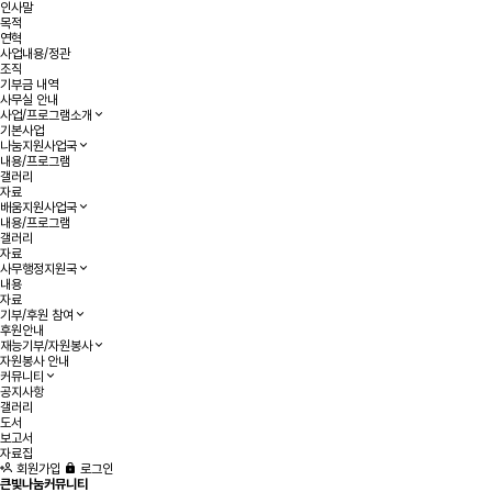
인사말
목적
연혁
사업내용/정관
조직
기부금 내역
사무실 안내
사업/프로그램소개
기본사업
나눔지원사업국
내용/프로그램
갤러리
자료
배움지원사업국
내용/프로그램
갤러리
자료
사무행정지원국
내용
자료
기부/후원 참여
후원안내
재능기부/자원봉사
자원봉사 안내
커뮤니티
공지사항
갤러리
도서
보고서
자료집
회원가입
로그인
큰빛나눔커뮤니티