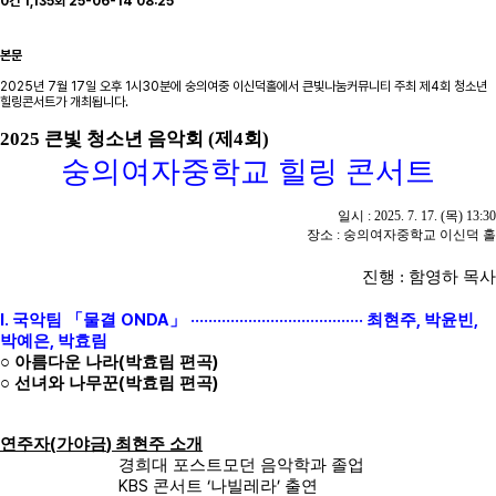
0건
1,135회
25-06-14 08:25
본문
2025년 7월 17일 오후 1시30분에 숭의여중 이신덕홀에서 큰빛나눔커뮤니티 주최 제4회 청소년
힐링콘서트가 개최됩니다.
2025
큰빛 청소년 음악회
(
제
4
회
)
숭의여자중학교 힐링 콘서트
일시
: 2025. 7. 17. (
목
) 13:30
장소
:
숭의여자중학교 이신덕 홀
진행
:
함영하 목사
I.
ONDA
·······································
,
,
국악팀
「
물결
」
최현주
박윤빈
,
박예은
박효림
(
)
○
아름다운 나라
박효림 편곡
(
)
○
선녀와 나무꾼
박효림 편곡
(
)
연주자
가야금
최현주 소개
경희대 포스트모던 음악학과 졸업
KBS
‘
’
콘서트
나빌레라
출연