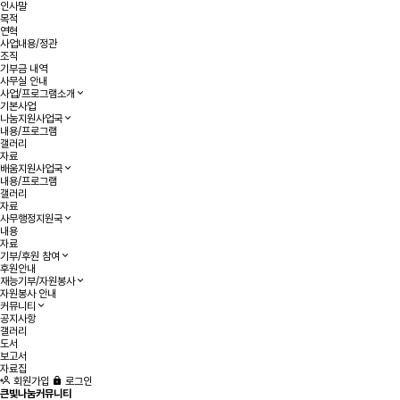
인사말
목적
연혁
사업내용/정관
조직
기부금 내역
사무실 안내
사업/프로그램소개
기본사업
나눔지원사업국
내용/프로그램
갤러리
자료
배움지원사업국
내용/프로그램
갤러리
자료
사무행정지원국
내용
자료
기부/후원 참여
후원안내
재능기부/자원봉사
자원봉사 안내
커뮤니티
공지사항
갤러리
도서
보고서
자료집
회원가입
로그인
큰빛나눔커뮤니티