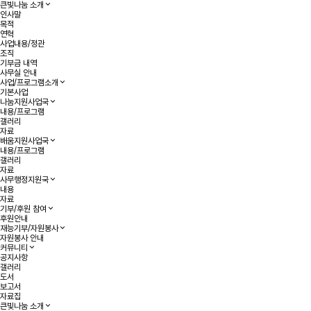
큰빛나눔 소개
인사말
목적
연혁
사업내용/정관
조직
기부금 내역
사무실 안내
사업/프로그램소개
기본사업
나눔지원사업국
내용/프로그램
갤러리
자료
배움지원사업국
내용/프로그램
갤러리
자료
사무행정지원국
내용
자료
기부/후원 참여
후원안내
재능기부/자원봉사
자원봉사 안내
커뮤니티
공지사항
갤러리
도서
보고서
자료집
큰빛나눔 소개