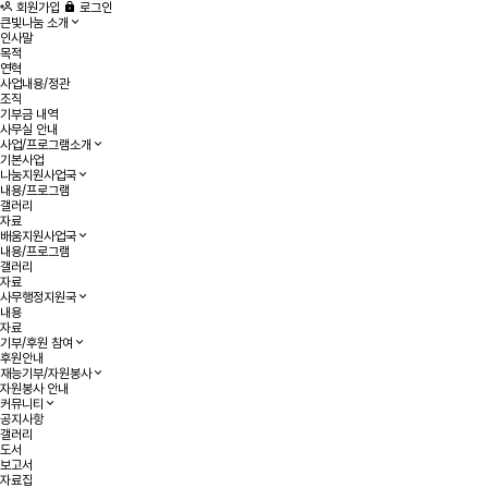
회원가입
로그인
큰빛나눔 소개
인사말
목적
연혁
사업내용/정관
조직
기부금 내역
사무실 안내
사업/프로그램소개
기본사업
나눔지원사업국
내용/프로그램
갤러리
자료
배움지원사업국
내용/프로그램
갤러리
자료
사무행정지원국
내용
자료
기부/후원 참여
후원안내
재능기부/자원봉사
자원봉사 안내
커뮤니티
공지사항
갤러리
도서
보고서
자료집