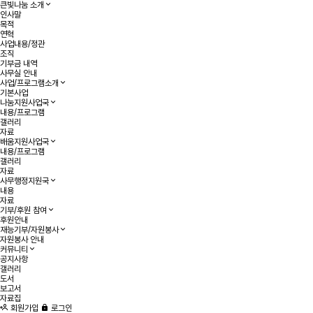
큰빛나눔 소개
인사말
목적
연혁
사업내용/정관
조직
기부금 내역
사무실 안내
사업/프로그램소개
기본사업
나눔지원사업국
내용/프로그램
갤러리
자료
배움지원사업국
내용/프로그램
갤러리
자료
사무행정지원국
내용
자료
기부/후원 참여
후원안내
재능기부/자원봉사
자원봉사 안내
커뮤니티
공지사항
갤러리
도서
보고서
자료집
회원가입
로그인