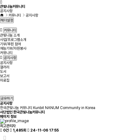
큰빛나눔커뮤니티
공지사항
커뮤니티
공지사항
헤더설정
커뮤니티
큰빛나눔 소개
사업/프로그램소개
기부/후원 참여
재능기부/자원봉사
커뮤니티
공지사항
공지사항
갤러리
도서
보고서
자료집
공유하기
공지사항
한국큰빛나눔 커뮤니티 Kunbit NANUM Community in Korea
사단법인 한국큰빛나눔커뮤니티
페이지 정보
최고관리자
0건
1,485회
24-11-06 17:55