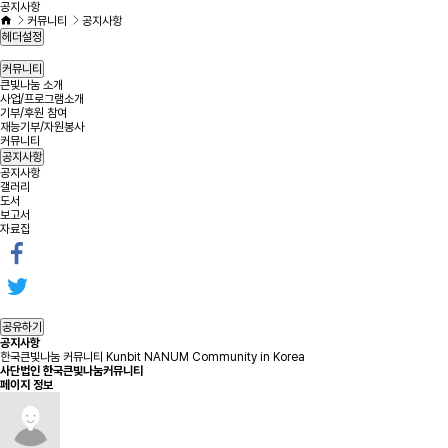
공지사항
커뮤니티
공지사항
헤더설정
커뮤니티
큰빛나눔 소개
사업/프로그램소개
기부/후원 참여
재능기부/자원봉사
커뮤니티
공지사항
공지사항
갤러리
도서
보고서
자료집
공유하기
공지사항
한국큰빛나눔 커뮤니티 Kunbit NANUM Community in Korea
사단법인 한국큰빛나눔커뮤니티
페이지 정보