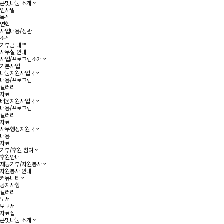
큰빛나눔 소개
인사말
목적
연혁
사업내용/정관
조직
기부금 내역
사무실 안내
사업/프로그램소개
기본사업
나눔지원사업국
내용/프로그램
갤러리
자료
배움지원사업국
내용/프로그램
갤러리
자료
사무행정지원국
내용
자료
기부/후원 참여
후원안내
재능기부/자원봉사
자원봉사 안내
커뮤니티
공지사항
갤러리
도서
보고서
자료집
큰빛나눔 소개