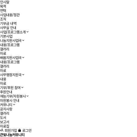
인사말
목적
연혁
사업내용/정관
조직
기부금 내역
사무실 안내
사업/프로그램소개
기본사업
나눔지원사업국
내용/프로그램
갤러리
자료
배움지원사업국
내용/프로그램
갤러리
자료
사무행정지원국
내용
자료
기부/후원 참여
후원안내
재능기부/자원봉사
자원봉사 안내
커뮤니티
공지사항
갤러리
도서
보고서
자료집
회원가입
로그인
큰빛나눔커뮤니티