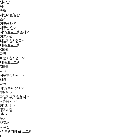
인사말
목적
연혁
사업내용/정관
조직
기부금 내역
사무실 안내
사업/프로그램소개
기본사업
나눔지원사업국
내용/프로그램
갤러리
자료
배움지원사업국
내용/프로그램
갤러리
자료
사무행정지원국
내용
자료
기부/후원 참여
후원안내
재능기부/자원봉사
자원봉사 안내
커뮤니티
공지사항
갤러리
도서
보고서
자료집
회원가입
로그인