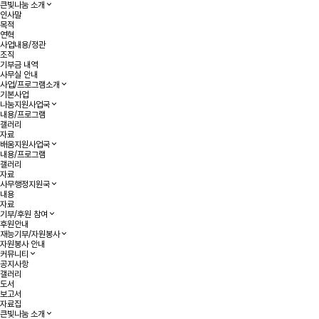
큰빛나눔 소개
인사말
목적
연혁
사업내용/정관
조직
기부금 내역
사무실 안내
사업/프로그램소개
기본사업
나눔지원사업국
내용/프로그램
갤러리
자료
배움지원사업국
내용/프로그램
갤러리
자료
사무행정지원국
내용
자료
기부/후원 참여
후원안내
재능기부/자원봉사
자원봉사 안내
커뮤니티
공지사항
갤러리
도서
보고서
자료집
큰빛나눔 소개