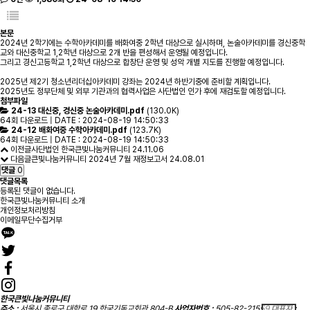
본문
2024년 2학기에는 수학아카데미를 배화여중 2학년 대상으로 실시하며, 논술아카데미를 경신중학
교와 대신중학교 1,2학년 대상으로 2개 반을 편성해서 운영될 예정입니다.
그리고 경신고등학교 1,2학년 대상으로 합창단 운영 및 성악 개별 지도를 진행할 예정입니다.
2025년 제2기 청소년리더십아카데미 강좌는 2024년 하반기중에 준비할 계획입니다.
2025년도 정부단체 및 외부 기관과의 협력사업은 사단법인 인가 후에 재검토할 예정입니다.
첨부파일
24-13 대신중, 경신중 논술아카데미.pdf
(130.0K)
64회 다운로드 | DATE : 2024-08-19 14:50:33
24-12 배화여중 수학아카데미.pdf
(123.7K)
64회 다운로드 | DATE : 2024-08-19 14:50:33
이전글
사단법인 한국큰빛나눔커뮤니티
24.11.06
다음글
큰빛나눔커뮤니티 2024년 7월 재정보고서
24.08.01
댓글
0
댓글목록
등록된 댓글이 없습니다.
한국큰빛나눔커뮤니티 소개
개인정보처리방침
이메일무단수집거부
한국큰빛나눔커뮤니티
주소 :
서울시 종로구 대학로 19 한국기독교회관 804-B
사업자번호 :
505-82-21559
대표자 :