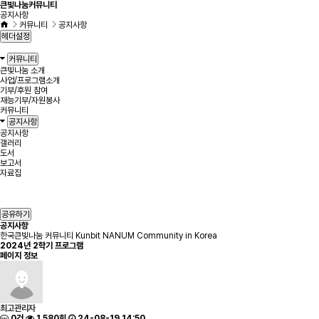
큰빛나눔커뮤니티
공지사항
커뮤니티
공지사항
헤더설정
커뮤니티
큰빛나눔 소개
사업/프로그램소개
기부/후원 참여
재능기부/자원봉사
커뮤니티
공지사항
공지사항
갤러리
도서
보고서
자료집
공유하기
공지사항
한국큰빛나눔 커뮤니티 Kunbit NANUM Community in Korea
2024년 2학기 프로그램
페이지 정보
최고관리자
0건
1,580회
24-08-19 14:50