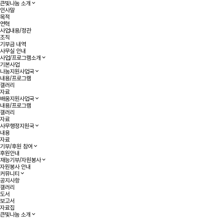
큰빛나눔 소개
인사말
목적
연혁
사업내용/정관
조직
기부금 내역
사무실 안내
사업/프로그램소개
기본사업
나눔지원사업국
내용/프로그램
갤러리
자료
배움지원사업국
내용/프로그램
갤러리
자료
사무행정지원국
내용
자료
기부/후원 참여
후원안내
재능기부/자원봉사
자원봉사 안내
커뮤니티
공지사항
갤러리
도서
보고서
자료집
큰빛나눔 소개