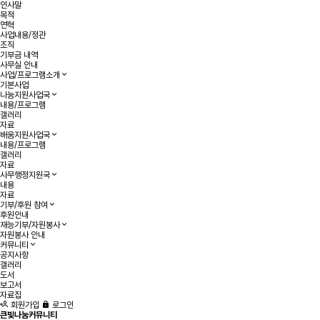
인사말
목적
연혁
사업내용/정관
조직
기부금 내역
사무실 안내
사업/프로그램소개
기본사업
나눔지원사업국
내용/프로그램
갤러리
자료
배움지원사업국
내용/프로그램
갤러리
자료
사무행정지원국
내용
자료
기부/후원 참여
후원안내
재능기부/자원봉사
자원봉사 안내
커뮤니티
공지사항
갤러리
도서
보고서
자료집
회원가입
로그인
큰빛나눔커뮤니티