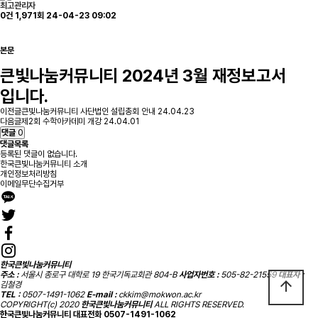
최고관리자
0건
1,971회
24-04-23 09:02
본문
큰빛나눔커뮤니티 2024년 3월 재정보고서
입니다.
이전글
큰빛나눔커뮤니티 사단법인 설립총회 안내
24.04.23
다음글
제2회 수학아카데미 개강
24.04.01
댓글
0
댓글목록
등록된 댓글이 없습니다.
한국큰빛나눔커뮤니티 소개
개인정보처리방침
이메일무단수집거부
한국큰빛나눔커뮤니티
주소 :
서울시 종로구 대학로 19 한국기독교회관 804-B
사업자번호 :
505-82-21559
대표자 :
arrow_upward
김철경
TEL :
0507-1491-1062
E-mail :
ckkim@mokwon.ac.kr
COPYRIGHT(c) 2020
한국큰빛나눔커뮤니티
ALL RIGHTS RESERVED.
한국큰빛나눔커뮤니티 대표전화
0507-1491-1062