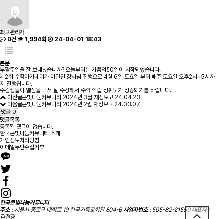
최고관리자
0건
1,994회
24-04-01 18:43
본문
부활주일을 잘 보내셨습니까? 오늘부터는 기쁨의50일이 시작되었습니다.
제2회 수학아카데미가 이일권 강사님 진행으로 4월 6일 토요일 부터 매주 토요일 오후2시~5시까
지 진행됩니다.
수강생들이 열심을 내서 잘 수강해서 수학 학습 성취도가 상승되기를 바랍니다.
이전글
큰빛나눔커뮤니티 2024년 3월 재정보고
24.04.23
다음글
큰빛나눔커뮤니티 2024년 2월 재정보고
24.03.07
댓글
0
댓글목록
등록된 댓글이 없습니다.
한국큰빛나눔커뮤니티 소개
개인정보처리방침
이메일무단수집거부
한국큰빛나눔커뮤니티
주소 :
서울시 종로구 대학로 19 한국기독교회관 804-B
사업자번호 :
505-82-21559
대표자 :
arrow_upward
김철경