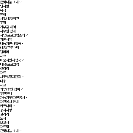
큰빛나눔 소개
인사말
목적
연혁
사업내용/정관
조직
기부금 내역
사무실 안내
사업/프로그램소개
기본사업
나눔지원사업국
내용/프로그램
갤러리
자료
배움지원사업국
내용/프로그램
갤러리
자료
사무행정지원국
내용
자료
기부/후원 참여
후원안내
재능기부/자원봉사
자원봉사 안내
커뮤니티
공지사항
갤러리
도서
보고서
자료집
큰빛나눔 소개