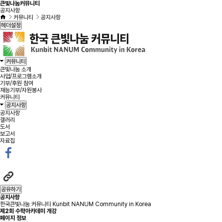
큰빛나눔커뮤니티
공지사항
커뮤니티
공지사항
헤더설정
커뮤니티
큰빛나눔 소개
사업/프로그램소개
기부/후원 참여
재능기부/자원봉사
커뮤니티
공지사항
공지사항
갤러리
도서
보고서
자료집
공유하기
공지사항
한국큰빛나눔 커뮤니티 Kunbit NANUM Community in Korea
제2회 수학아카데미 개강
페이지 정보