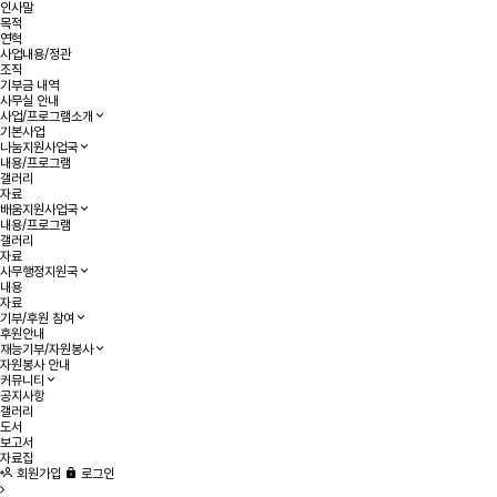
인사말
목적
연혁
사업내용/정관
조직
기부금 내역
사무실 안내
사업/프로그램소개
기본사업
나눔지원사업국
내용/프로그램
갤러리
자료
배움지원사업국
내용/프로그램
갤러리
자료
사무행정지원국
내용
자료
기부/후원 참여
후원안내
재능기부/자원봉사
자원봉사 안내
커뮤니티
공지사항
갤러리
도서
보고서
자료집
회원가입
로그인