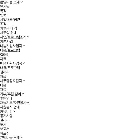
큰빛나눔 소개
인사말
목적
연혁
사업내용/정관
조직
기부금 내역
사무실 안내
사업/프로그램소개
기본사업
나눔지원사업국
내용/프로그램
갤러리
자료
배움지원사업국
내용/프로그램
갤러리
자료
사무행정지원국
내용
자료
기부/후원 참여
후원안내
재능기부/자원봉사
자원봉사 안내
커뮤니티
공지사항
갤러리
도서
보고서
자료집
큰빛나눔 소개