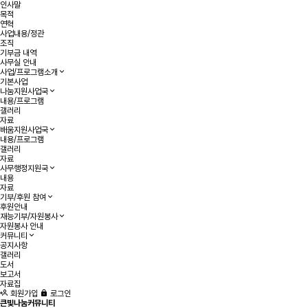
인사말
목적
연혁
사업내용/정관
조직
기부금 내역
사무실 안내
사업/프로그램소개
기본사업
나눔지원사업국
내용/프로그램
갤러리
자료
배움지원사업국
내용/프로그램
갤러리
자료
사무행정지원국
내용
자료
기부/후원 참여
후원안내
재능기부/자원봉사
자원봉사 안내
커뮤니티
공지사항
갤러리
도서
보고서
자료집
회원가입
로그인
큰빛나눔커뮤니티