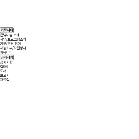
헤더설정
커뮤니티
큰빛나눔 소개
사업/프로그램소개
기부/후원 참여
재능기부/자원봉사
커뮤니티
공지사항
공지사항
갤러리
도서
보고서
자료집