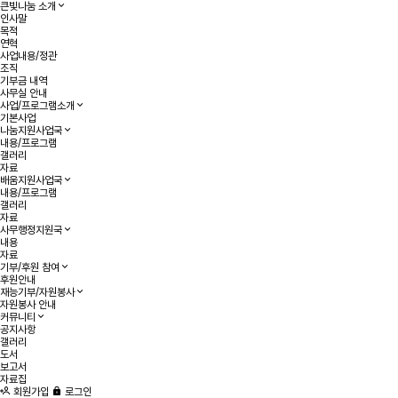
큰빛나눔 소개
인사말
목적
연혁
사업내용/정관
조직
기부금 내역
사무실 안내
사업/프로그램소개
기본사업
나눔지원사업국
내용/프로그램
갤러리
자료
배움지원사업국
내용/프로그램
갤러리
자료
사무행정지원국
내용
자료
기부/후원 참여
후원안내
재능기부/자원봉사
자원봉사 안내
커뮤니티
공지사항
갤러리
도서
보고서
자료집
회원가입
로그인