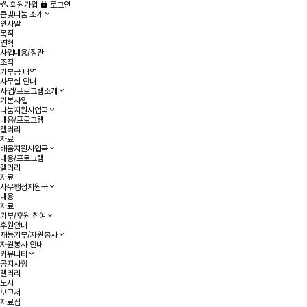
작성자
댓글
조회
작성일
목록
회원가입
로그인
큰빛나눔 소개
인사말
목적
연혁
사업내용/정관
조직
기부금 내역
사무실 안내
사업/프로그램소개
기본사업
나눔지원사업국
내용/프로그램
갤러리
자료
배움지원사업국
내용/프로그램
갤러리
자료
사무행정지원국
내용
자료
기부/후원 참여
후원안내
재능기부/자원봉사
자원봉사 안내
커뮤니티
공지사항
갤러리
도서
보고서
자료집