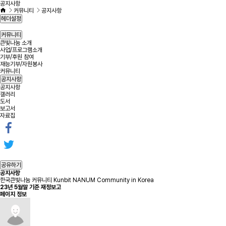
공지사항
커뮤니티
공지사항
헤더설정
커뮤니티
큰빛나눔 소개
사업/프로그램소개
기부/후원 참여
재능기부/자원봉사
커뮤니티
공지사항
공지사항
갤러리
도서
보고서
자료집
공유하기
공지사항
한국큰빛나눔 커뮤니티 Kunbit NANUM Community in Korea
23년 5월말 기준 재정보고
페이지 정보