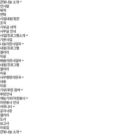
큰빛나눔 소개
인사말
목적
연혁
사업내용/정관
조직
기부금 내역
사무실 안내
사업/프로그램소개
기본사업
나눔지원사업국
내용/프로그램
갤러리
자료
배움지원사업국
내용/프로그램
갤러리
자료
사무행정지원국
내용
자료
기부/후원 참여
후원안내
재능기부/자원봉사
자원봉사 안내
커뮤니티
공지사항
갤러리
도서
보고서
자료집
큰빛나눔 소개