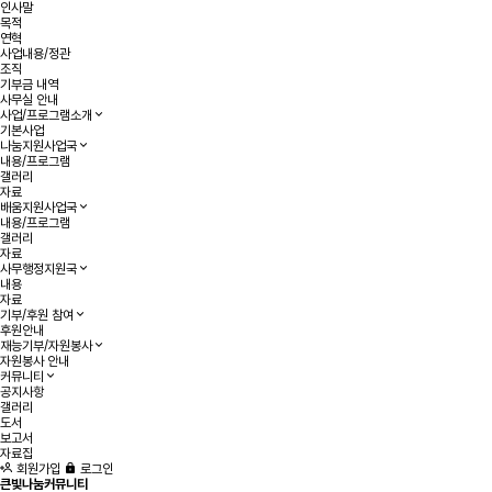
인사말
목적
연혁
사업내용/정관
조직
기부금 내역
사무실 안내
사업/프로그램소개
기본사업
나눔지원사업국
내용/프로그램
갤러리
자료
배움지원사업국
내용/프로그램
갤러리
자료
사무행정지원국
내용
자료
기부/후원 참여
후원안내
재능기부/자원봉사
자원봉사 안내
커뮤니티
공지사항
갤러리
도서
보고서
자료집
회원가입
로그인
큰빛나눔커뮤니티