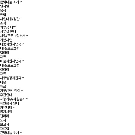
작성자
댓글
조회
작성일
목록
큰빛나눔 소개
인사말
목적
연혁
사업내용/정관
조직
기부금 내역
사무실 안내
사업/프로그램소개
기본사업
나눔지원사업국
내용/프로그램
갤러리
자료
배움지원사업국
내용/프로그램
갤러리
자료
사무행정지원국
내용
자료
기부/후원 참여
후원안내
재능기부/자원봉사
자원봉사 안내
커뮤니티
공지사항
갤러리
도서
보고서
자료집
큰빛나눔 소개