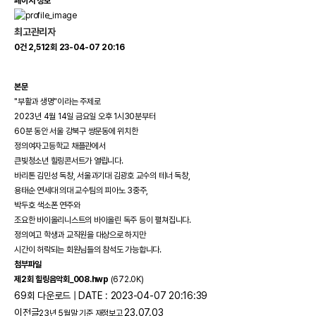
페이지 정보
최고관리자
0건
2,512회
23-04-07 20:16
본문
"부활과 생명"이라는 주제로
2023년 4월 14일 금요일 오후 1시30분부터
60분 동안 서울 강북구 쌍문동에 위치한
정의여자고등학교 채플관에서
큰빛청소년 힐링콘서트가 열립니다.
바리톤 김민성 독창, 서울과기대 김광호 교수의 테너 독창,
용태순 연세대 의대 교수팀의 피아노 3중주,
박두호 색소폰 연주와
조요한 바이올리니스트의 바이올린 독주 등이 펼쳐집니다.
정의여고 학생과 교직원을 대상으로 하지만
시간이 허락되는 회원님들의 참석도 가능합니다.
첨부파일
제2회 힐링음악회_008.hwp
(672.0K)
69회 다운로드 | DATE : 2023-04-07 20:16:39
이전글
23.07.03
23년 5월말 기준 재정보고