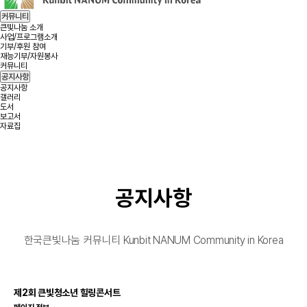
커뮤니티
큰빛나눔 소개
사업/프로그램소개
기부/후원 참여
재능기부/자원봉사
커뮤니티
공지사항
공지사항
갤러리
도서
보고서
자료집
공지사항
한국큰빛나눔 커뮤니티 Kunbit NANUM Community in Korea
제2회 큰빛청소년 힐링콘서트