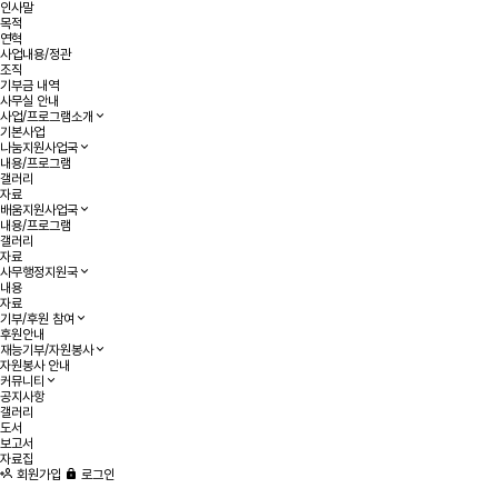
인사말
목적
연혁
사업내용/정관
조직
기부금 내역
사무실 안내
사업/프로그램소개
기본사업
나눔지원사업국
내용/프로그램
갤러리
자료
배움지원사업국
내용/프로그램
갤러리
자료
사무행정지원국
내용
자료
기부/후원 참여
후원안내
재능기부/자원봉사
자원봉사 안내
커뮤니티
공지사항
갤러리
도서
보고서
자료집
회원가입
로그인