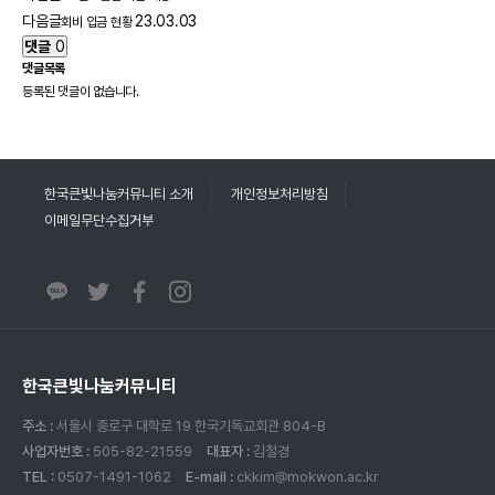
다음글
23.03.03
회비 입금 현황
댓글
0
댓글목록
등록된 댓글이 없습니다.
한국큰빛나눔커뮤니티 소개
개인정보처리방침
이메일무단수집거부
한국큰빛나눔커뮤니티
주소 :
서울시 종로구 대학로 19 한국기독교회관 804-B
사업자번호 :
505-82-21559
대표자 :
김철경
TEL :
0507-1491-1062
E-mail :
ckkim@mokwon.ac.kr