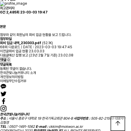
최고관리자
0건
2,485회
23-03-03 19:47
본문
첨부와 같이 회원님의 회비 입금 현황을 보고 드립니다.
첨부파일
회비 입금 내역_230303.pdf
(52.1K)
68회 다운로드 | DATE : 2023-03-03 19:47:45
이전글
회비 입금 현황
23.03.03
다음글
예산 집행 보고 (23년 2월 7일 기준)
23.02.08
댓글
0
댓글목록
등록된 댓글이 없습니다.
한국큰빛나눔커뮤니티 소개
개인정보처리방침
이메일무단수집거부
한국큰빛나눔커뮤니티
주소 :
서울시 종로구 대학로 19 한국기독교회관 804-B
사업자번호 :
505-82-21559
대표자 :
arrow_upward
김철경
TEL :
0507-1491-1062
E-mail :
ckkim@mokwon.ac.kr
COPYRIGHT(c) 2020
한국큰빛나눔커뮤니티
ALL RIGHTS RESERVED.