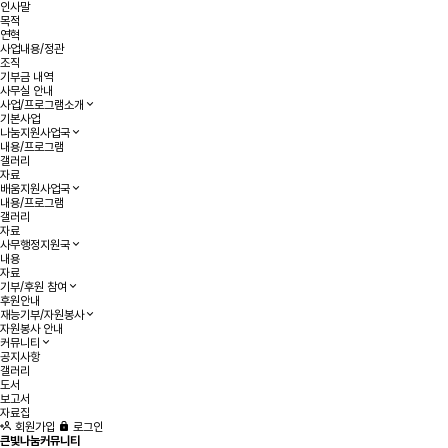
인사말
목적
연혁
사업내용/정관
조직
기부금 내역
사무실 안내
사업/프로그램소개
기본사업
나눔지원사업국
내용/프로그램
갤러리
자료
배움지원사업국
내용/프로그램
갤러리
자료
사무행정지원국
내용
자료
기부/후원 참여
후원안내
재능기부/자원봉사
자원봉사 안내
커뮤니티
공지사항
갤러리
도서
보고서
자료집
회원가입
로그인
큰빛나눔커뮤니티