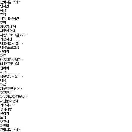
큰빛나눔 소개
인사말
목적
연혁
사업내용/정관
조직
기부금 내역
사무실 안내
사업/프로그램소개
기본사업
나눔지원사업국
내용/프로그램
갤러리
자료
배움지원사업국
내용/프로그램
갤러리
자료
사무행정지원국
내용
자료
기부/후원 참여
후원안내
재능기부/자원봉사
자원봉사 안내
커뮤니티
공지사항
갤러리
도서
보고서
자료집
큰빛나눔 소개