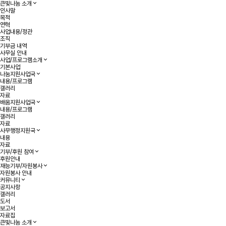
큰빛나눔 소개
인사말
목적
연혁
사업내용/정관
조직
기부금 내역
사무실 안내
사업/프로그램소개
기본사업
나눔지원사업국
내용/프로그램
갤러리
자료
배움지원사업국
내용/프로그램
갤러리
자료
사무행정지원국
내용
자료
기부/후원 참여
후원안내
재능기부/자원봉사
자원봉사 안내
커뮤니티
공지사항
갤러리
도서
보고서
자료집
큰빛나눔 소개