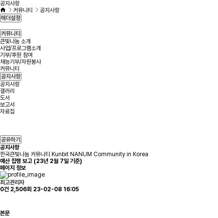
공지사항
커뮤니티
공지사항
헤더설정
커뮤니티
큰빛나눔 소개
사업/프로그램소개
기부/후원 참여
재능기부/자원봉사
커뮤니티
공지사항
공지사항
갤러리
도서
보고서
자료집
공유하기
공지사항
한국큰빛나눔 커뮤니티 Kunbit NANUM Community in Korea
예산 집행 보고 (23년 2월 7일 기준)
페이지 정보
최고관리자
0건
2,506회
23-02-08 16:05
본문