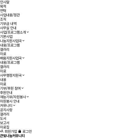
인사말
목적
연혁
사업내용/정관
조직
기부금 내역
사무실 안내
사업/프로그램소개
기본사업
나눔지원사업국
내용/프로그램
갤러리
자료
배움지원사업국
내용/프로그램
갤러리
자료
사무행정지원국
내용
자료
기부/후원 참여
후원안내
재능기부/자원봉사
자원봉사 안내
커뮤니티
공지사항
갤러리
도서
보고서
자료집
회원가입
로그인
큰빛나눔커뮤니티