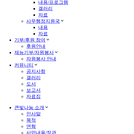
내용/프로그램
갤러리
자료
사무행정지원국
내용
자료
기부/후원 참여
후원안내
재능기부/자원봉사
자원봉사 안내
커뮤니티
공지사항
갤러리
도서
보고서
자료집
큰빛나눔 소개
인사말
목적
연혁
사업내용/정관