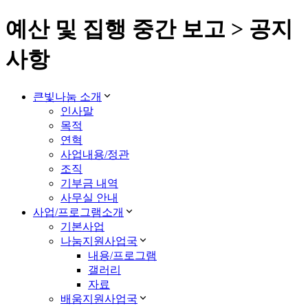
예산 및 집행 중간 보고 > 공지
사항
큰빛나눔 소개
인사말
목적
연혁
사업내용/정관
조직
기부금 내역
사무실 안내
사업/프로그램소개
기본사업
나눔지원사업국
내용/프로그램
갤러리
자료
배움지원사업국