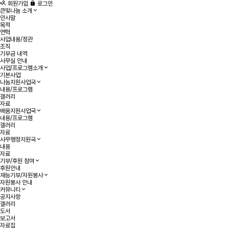
회원가입
로그인
큰빛나눔 소개
인사말
목적
연혁
사업내용/정관
조직
기부금 내역
사무실 안내
사업/프로그램소개
기본사업
나눔지원사업국
내용/프로그램
갤러리
자료
배움지원사업국
내용/프로그램
갤러리
자료
사무행정지원국
내용
자료
기부/후원 참여
후원안내
재능기부/자원봉사
자원봉사 안내
커뮤니티
공지사항
갤러리
도서
보고서
자료집