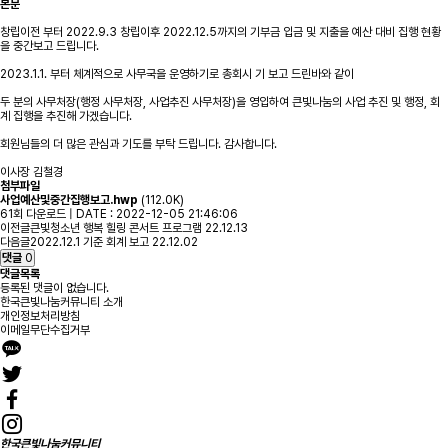
본문
창립이전 부터 2022.9.3 창립이후 2022.12.5까지의 기부금 입금 및 지출을 예산 대비 집행 현황
을 중간보고 드립니다.
2023.1.1. 부터 체계적으로 사무국을 운영하기로 총회시 기 보고 드린바와 같이
두 분의 사무처장(행정 사무처장, 사업추진 사무처장)을 영입하여 큰빛나눔의 사업 추진 및 행정, 회
계 집행을 추진해 가겠습니다.
회원님들의 더 많은 관심과 기도를 부탁 드립니다. 감사합니다.
이사장 김철경
첨부파일
사업예산및중간집행보고.hwp
(112.0K)
61회 다운로드 | DATE : 2022-12-05 21:46:06
이전글
큰빛청소년 행복 힐링 콘서트 프로그램
22.12.13
다음글
2022.12.1 기준 회계 보고
22.12.02
댓글
0
댓글목록
등록된 댓글이 없습니다.
한국큰빛나눔커뮤니티 소개
개인정보처리방침
이메일무단수집거부
한국큰빛나눔커뮤니티