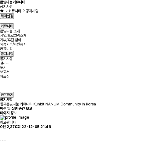
큰빛나눔커뮤니티
공지사항
커뮤니티
공지사항
헤더설정
커뮤니티
큰빛나눔 소개
사업/프로그램소개
기부/후원 참여
재능기부/자원봉사
커뮤니티
공지사항
공지사항
갤러리
도서
보고서
자료집
공유하기
공지사항
한국큰빛나눔 커뮤니티 Kunbit NANUM Community in Korea
예산 및 집행 중간 보고
페이지 정보
최고관리자
0건
2,370회
22-12-05 21:46