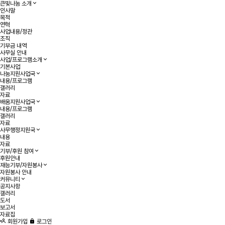
큰빛나눔 소개
인사말
목적
연혁
사업내용/정관
조직
기부금 내역
사무실 안내
사업/프로그램소개
기본사업
나눔지원사업국
내용/프로그램
갤러리
자료
배움지원사업국
내용/프로그램
갤러리
자료
사무행정지원국
내용
자료
기부/후원 참여
후원안내
재능기부/자원봉사
자원봉사 안내
커뮤니티
공지사항
갤러리
도서
보고서
자료집
회원가입
로그인