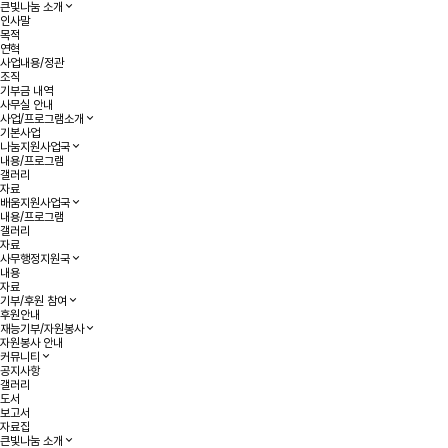
큰빛나눔 소개
인사말
목적
연혁
사업내용/정관
조직
기부금 내역
사무실 안내
사업/프로그램소개
기본사업
나눔지원사업국
내용/프로그램
갤러리
자료
배움지원사업국
내용/프로그램
갤러리
자료
사무행정지원국
내용
자료
기부/후원 참여
후원안내
재능기부/자원봉사
자원봉사 안내
커뮤니티
공지사항
갤러리
도서
보고서
자료집
큰빛나눔 소개