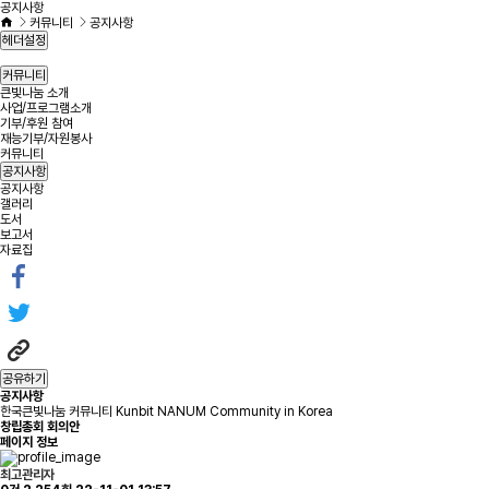
공지사항
커뮤니티
공지사항
헤더설정
커뮤니티
큰빛나눔 소개
사업/프로그램소개
기부/후원 참여
재능기부/자원봉사
커뮤니티
공지사항
공지사항
갤러리
도서
보고서
자료집
공유하기
공지사항
한국큰빛나눔 커뮤니티 Kunbit NANUM Community in Korea
창립총회 회의안
페이지 정보
최고관리자