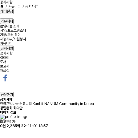
공지사항
커뮤니티
공지사항
헤더설정
커뮤니티
큰빛나눔 소개
사업/프로그램소개
기부/후원 참여
재능기부/자원봉사
커뮤니티
공지사항
공지사항
갤러리
도서
보고서
자료집
공유하기
공지사항
한국큰빛나눔 커뮤니티 Kunbit NANUM Community in Korea
창립총회 회의안
페이지 정보
최고관리자
0건
2,265회
22-11-01 13:57