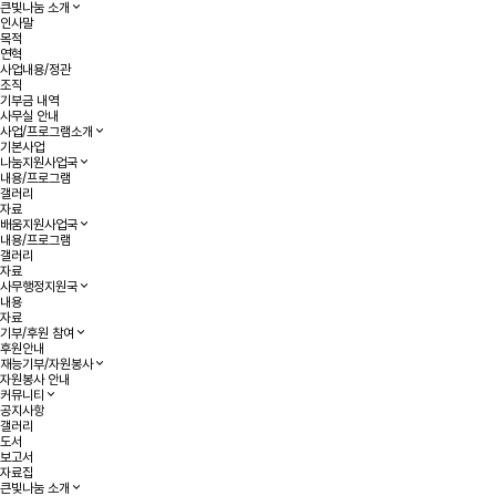
큰빛나눔 소개
인사말
목적
연혁
사업내용/정관
조직
기부금 내역
사무실 안내
사업/프로그램소개
기본사업
나눔지원사업국
내용/프로그램
갤러리
자료
배움지원사업국
내용/프로그램
갤러리
자료
사무행정지원국
내용
자료
기부/후원 참여
후원안내
재능기부/자원봉사
자원봉사 안내
커뮤니티
공지사항
갤러리
도서
보고서
자료집
큰빛나눔 소개