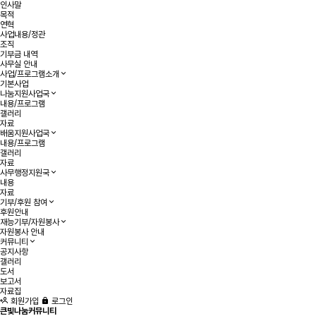
인사말
목적
연혁
사업내용/정관
조직
기부금 내역
사무실 안내
사업/프로그램소개
기본사업
나눔지원사업국
내용/프로그램
갤러리
자료
배움지원사업국
내용/프로그램
갤러리
자료
사무행정지원국
내용
자료
기부/후원 참여
후원안내
재능기부/자원봉사
자원봉사 안내
커뮤니티
공지사항
갤러리
도서
보고서
자료집
회원가입
로그인
큰빛나눔커뮤니티