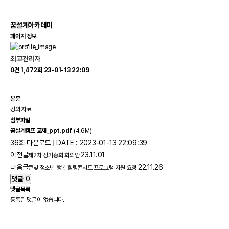
꿈설계아카데미
페이지 정보
최고관리자
0건
1,472회
23-01-13 22:09
본문
강의 자료
첨부파일
꿈설계캠프 교재_ppt.pdf
(4.6M)
36회 다운로드 | DATE : 2023-01-13 22:09:39
이전글
23.11.01
제2차 정기총회 회의안
다음글
22.11.26
큰빛 청소년 행복 힐링콘서트 프로그램 지원 요청
댓글
0
댓글목록
등록된 댓글이 없습니다.