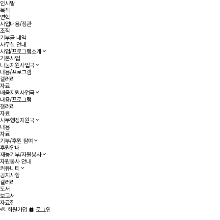
인사말
목적
연혁
사업내용/정관
조직
기부금 내역
사무실 안내
사업/프로그램소개
기본사업
나눔지원사업국
내용/프로그램
갤러리
자료
배움지원사업국
내용/프로그램
갤러리
자료
사무행정지원국
내용
자료
기부/후원 참여
후원안내
재능기부/자원봉사
자원봉사 안내
커뮤니티
공지사항
갤러리
도서
보고서
자료집
회원가입
로그인