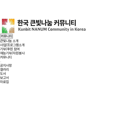
헤더설정
커뮤니티
큰빛나눔 소개
사업/프로그램소개
기부/후원 참여
재능기부/자원봉사
커뮤니티
공지사항
갤러리
도서
보고서
자료집