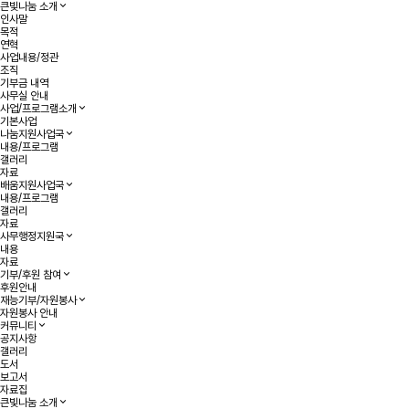
작성자
댓글
조회
작성일
목록
큰빛나눔 소개
인사말
목적
연혁
사업내용/정관
조직
기부금 내역
사무실 안내
사업/프로그램소개
기본사업
나눔지원사업국
내용/프로그램
갤러리
자료
배움지원사업국
내용/프로그램
갤러리
자료
사무행정지원국
내용
자료
기부/후원 참여
후원안내
재능기부/자원봉사
자원봉사 안내
커뮤니티
공지사항
갤러리
도서
보고서
자료집
큰빛나눔 소개