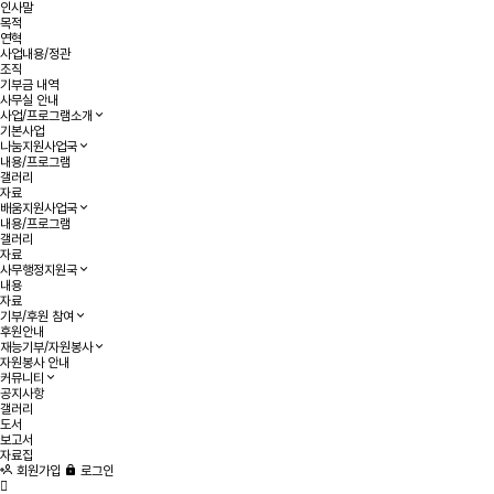
인사말
목적
연혁
사업내용/정관
조직
기부금 내역
사무실 안내
사업/프로그램소개
기본사업
나눔지원사업국
내용/프로그램
갤러리
자료
배움지원사업국
내용/프로그램
갤러리
자료
사무행정지원국
내용
자료
기부/후원 참여
후원안내
재능기부/자원봉사
자원봉사 안내
커뮤니티
공지사항
갤러리
도서
보고서
자료집
회원가입
로그인