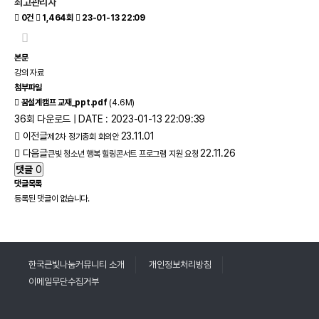
최고관리자
0건
1,464회
23-01-13 22:09
본문
강의 자료
첨부파일
꿈설계캠프 교재_ppt.pdf
(4.6M)
36회 다운로드 | DATE : 2023-01-13 22:09:39
이전글
23.11.01
제2차 정기총회 회의안
다음글
22.11.26
큰빛 청소년 행복 힐링콘서트 프로그램 지원 요청
댓글
0
댓글목록
등록된 댓글이 없습니다.
한국큰빛나눔커뮤니티 소개
개인정보처리방침
이메일무단수집거부