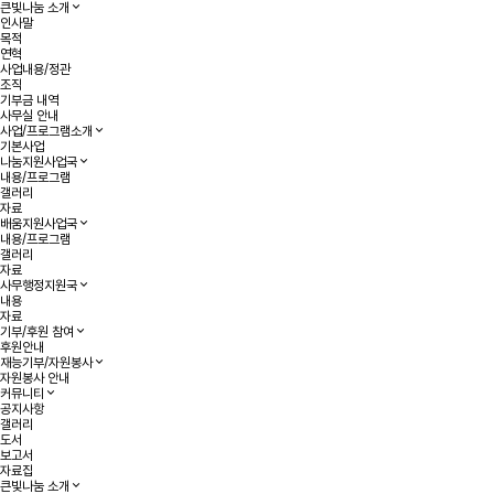
작성자
댓글
조회
작성일
목록
큰빛나눔 소개
인사말
목적
연혁
사업내용/정관
조직
기부금 내역
사무실 안내
사업/프로그램소개
기본사업
나눔지원사업국
내용/프로그램
갤러리
자료
배움지원사업국
내용/프로그램
갤러리
자료
사무행정지원국
내용
자료
기부/후원 참여
후원안내
재능기부/자원봉사
자원봉사 안내
커뮤니티
공지사항
갤러리
도서
보고서
자료집
큰빛나눔 소개