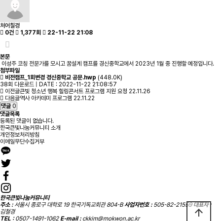
처어칠경
0건
1,377회
22-11-22 21:08
본문
이성주 코칭 전문가를 모시고 꿈설계 캠프를 경신중학교에서 2023년 1월 중 진행할 예정입니다.
첨부파일
비전캠프_1회변경 경신중학교 공문.hwp
(448.0K)
38회 다운로드 | DATE : 2022-11-22 21:08:57
이전글
큰빛 청소년 행복 힐링콘서트 프로그램 지원 요청
22.11.26
다음글
역사 아카데미 프로그램
22.11.22
댓글
0
댓글목록
등록된 댓글이 없습니다.
한국큰빛나눔커뮤니티 소개
개인정보처리방침
이메일무단수집거부
한국큰빛나눔커뮤니티
주소 :
서울시 종로구 대학로 19 한국기독교회관 804-B
사업자번호 :
505-82-21559
대표자 :
arrow_upward
김철경
TEL :
0507-1491-1062
E-mail :
ckkim@mokwon.ac.kr