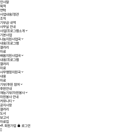
인사말
목적
연혁
사업내용/정관
조직
기부금 내역
사무실 안내
사업/프로그램소개
기본사업
나눔지원사업국
내용/프로그램
갤러리
자료
배움지원사업국
내용/프로그램
갤러리
자료
사무행정지원국
내용
자료
기부/후원 참여
후원안내
재능기부/자원봉사
자원봉사 안내
커뮤니티
공지사항
갤러리
도서
보고서
자료집
회원가입
로그인