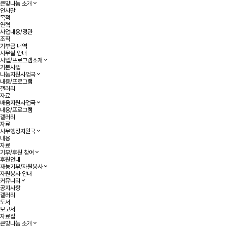
큰빛나눔 소개
인사말
목적
연혁
사업내용/정관
조직
기부금 내역
사무실 안내
사업/프로그램소개
기본사업
나눔지원사업국
내용/프로그램
갤러리
자료
배움지원사업국
내용/프로그램
갤러리
자료
사무행정지원국
내용
자료
기부/후원 참여
후원안내
재능기부/자원봉사
자원봉사 안내
커뮤니티
공지사항
갤러리
도서
보고서
자료집
큰빛나눔 소개