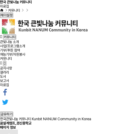
한국 큰빛나눔 커뮤니티
자료집
커뮤니티
헤더설정
커뮤니티
큰빛나눔 소개
사업/프로그램소개
기부/후원 참여
재능기부/자원봉사
커뮤니티
공지사항
갤러리
도서
보고서
자료집
공유하기
한국큰빛나눔 커뮤니티 Kunbit NANUM Community in Korea
꿈설계캠프_경신중학교
페이지 정보