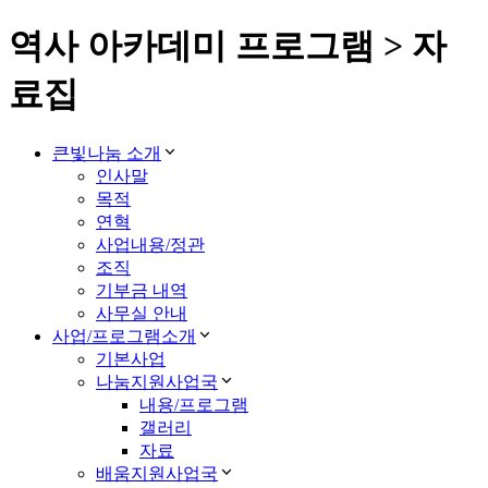
역사 아카데미 프로그램 > 자
료집
큰빛나눔 소개
인사말
목적
연혁
사업내용/정관
조직
기부금 내역
사무실 안내
사업/프로그램소개
기본사업
나눔지원사업국
내용/프로그램
갤러리
자료
배움지원사업국