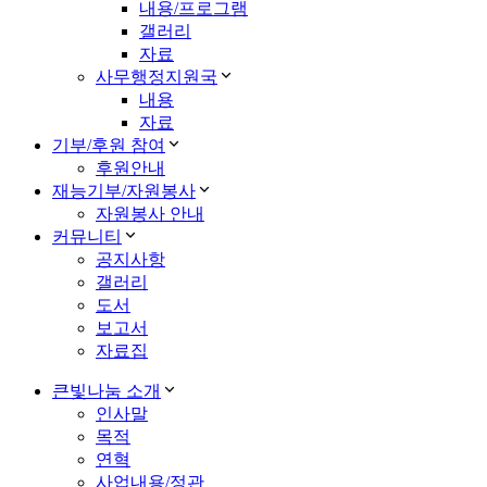
내용/프로그램
갤러리
자료
사무행정지원국
내용
자료
기부/후원 참여
후원안내
재능기부/자원봉사
자원봉사 안내
커뮤니티
공지사항
갤러리
도서
보고서
자료집
큰빛나눔 소개
인사말
목적
연혁
사업내용/정관