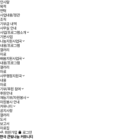
인사말
목적
연혁
사업내용/정관
조직
기부금 내역
사무실 안내
사업/프로그램소개
기본사업
나눔지원사업국
내용/프로그램
갤러리
자료
배움지원사업국
내용/프로그램
갤러리
자료
사무행정지원국
내용
자료
기부/후원 참여
후원안내
재능기부/자원봉사
자원봉사 안내
커뮤니티
공지사항
갤러리
도서
보고서
자료집
회원가입
로그인
한국 큰빛나눔 커뮤니티