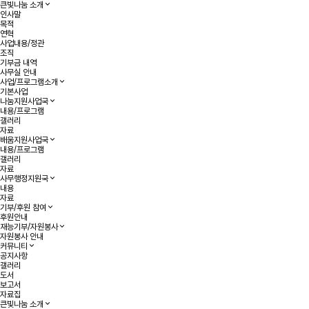
큰빛나눔 소개
인사말
목적
연혁
사업내용/정관
조직
기부금 내역
사무실 안내
사업/프로그램소개
기본사업
나눔지원사업국
내용/프로그램
갤러리
자료
배움지원사업국
내용/프로그램
갤러리
자료
사무행정지원국
내용
자료
기부/후원 참여
후원안내
재능기부/자원봉사
자원봉사 안내
커뮤니티
공지사항
갤러리
도서
보고서
자료집
큰빛나눔 소개