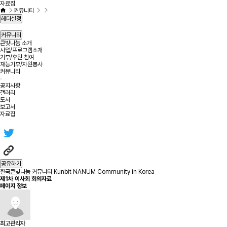
자료집
커뮤니티
헤더설정
커뮤니티
큰빛나눔 소개
사업/프로그램소개
기부/후원 참여
재능기부/자원봉사
커뮤니티
공지사항
갤러리
도서
보고서
자료집
공유하기
한국큰빛나눔 커뮤니티 Kunbit NANUM Community in Korea
제1차 이사회 회의자료
페이지 정보
최고관리자