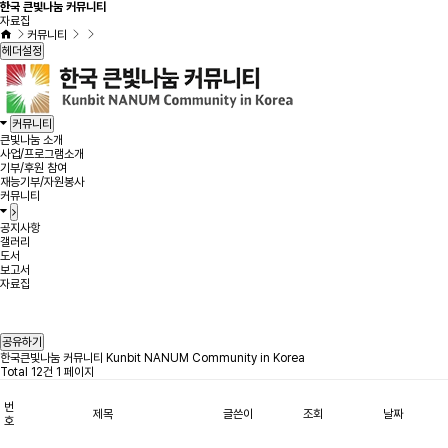
한국 큰빛나눔 커뮤니티
자료집
커뮤니티
헤더설정
커뮤니티
큰빛나눔 소개
사업/프로그램소개
기부/후원 참여
재능기부/자원봉사
커뮤니티
공지사항
갤러리
도서
보고서
자료집
공유하기
한국큰빛나눔 커뮤니티 Kunbit NANUM Community in Korea
Total 12건
1 페이지
번
제목
글쓴이
조회
날짜
호