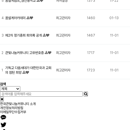
5
꿈설계캠프_경신중학교
처어칠경
1373
11-22
4
꿈설계아카데미
최고관리자
1460
01-13
3
제2차 정기총회 회의록 공개
최고관리자
1467
11-01
2
큰빛나눔커뮤니티 고유번호증
최고관리자
1717
11-01
기독교 다음세대가 대한민국과 교회
1
최고관리자
1723
11-01
의 참된 희망
검색
한국큰빛나눔커뮤니티 소개
개인정보처리방침
이메일무단수집거부