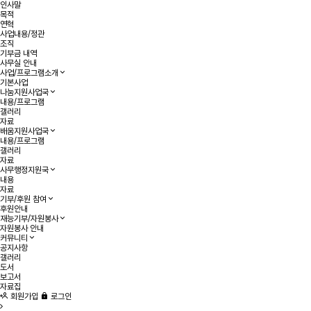
인사말
목적
연혁
사업내용/정관
조직
기부금 내역
사무실 안내
사업/프로그램소개
기본사업
나눔지원사업국
내용/프로그램
갤러리
자료
배움지원사업국
내용/프로그램
갤러리
자료
사무행정지원국
내용
자료
기부/후원 참여
후원안내
재능기부/자원봉사
자원봉사 안내
커뮤니티
공지사항
갤러리
도서
보고서
자료집
회원가입
로그인