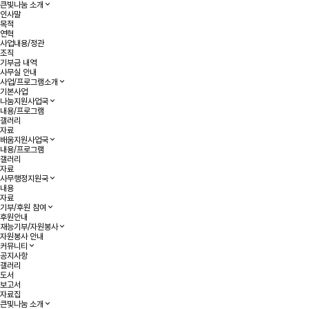
큰빛나눔 소개
인사말
목적
연혁
사업내용/정관
조직
기부금 내역
사무실 안내
사업/프로그램소개
기본사업
나눔지원사업국
내용/프로그램
갤러리
자료
배움지원사업국
내용/프로그램
갤러리
자료
사무행정지원국
내용
자료
기부/후원 참여
후원안내
재능기부/자원봉사
자원봉사 안내
커뮤니티
공지사항
갤러리
도서
보고서
자료집
큰빛나눔 소개