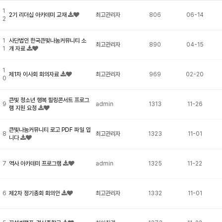
1
2기 리더십 아카데미 교재
최고관리자
806
06-14
2
1
사단법인 한국큰빛나눔커뮤니티 소
최고관리자
890
04-15
1
개 자료
1
제1차 이사회 회의자료
최고관리자
969
02-20
0
큰빛 청소년 행복 힐링콘서트 프로그
9
admin
1313
11-26
램 지원 요청
큰빛나눔커뮤니티 로고 PDF 파일 입
8
최고관리자
1323
11-01
니다
7
역사 아카데미 프로그램
admin
1325
11-22
6
제2차 정기총회 회의안
최고관리자
1332
11-01