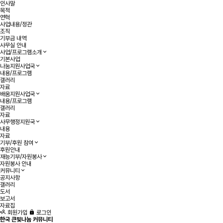
인사말
목적
연혁
사업내용/정관
조직
기부금 내역
사무실 안내
사업/프로그램소개
기본사업
나눔지원사업국
내용/프로그램
갤러리
자료
배움지원사업국
내용/프로그램
갤러리
자료
사무행정지원국
내용
자료
기부/후원 참여
후원안내
재능기부/자원봉사
자원봉사 안내
커뮤니티
공지사항
갤러리
도서
보고서
자료집
회원가입
로그인
한국 큰빛나눔 커뮤니티