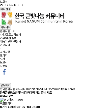
보고서
커뮤니티
헤더설정
커뮤니티
큰빛나눔 소개
사업/프로그램소개
기부/후원 참여
재능기부/자원봉사
커뮤니티
공지사항
갤러리
도서
보고서
자료집
공유하기
한국큰빛나눔 커뮤니티 Kunbit NANUM Community in Korea
한국큰빛청소년리더십아카데미 개설 준비 자료
페이지 정보
최고관리자
0건
1,491회
23-07-03 06:39