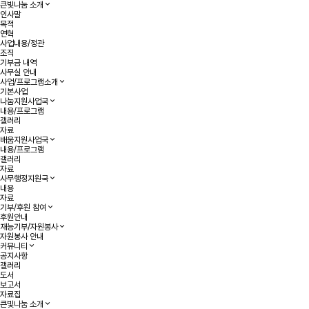
큰빛나눔 소개
인사말
목적
연혁
사업내용/정관
조직
기부금 내역
사무실 안내
사업/프로그램소개
기본사업
나눔지원사업국
내용/프로그램
갤러리
자료
배움지원사업국
내용/프로그램
갤러리
자료
사무행정지원국
내용
자료
기부/후원 참여
후원안내
재능기부/자원봉사
자원봉사 안내
커뮤니티
공지사항
갤러리
도서
보고서
자료집
큰빛나눔 소개