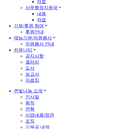
자료
사무행정지원국
내용
자료
기부/후원 참여
후원안내
재능기부/자원봉사
자원봉사 안내
커뮤니티
공지사항
갤러리
도서
보고서
자료집
큰빛나눔 소개
인사말
목적
연혁
사업내용/정관
조직
기부금 내역