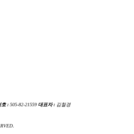
호 :
505-82-21559
대표자 :
김철경
ERVED.