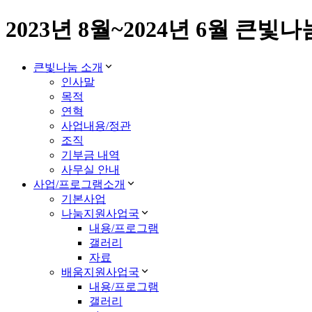
2023년 8월~2024년 6월 큰
큰빛나눔 소개
인사말
목적
연혁
사업내용/정관
조직
기부금 내역
사무실 안내
사업/프로그램소개
기본사업
나눔지원사업국
내용/프로그램
갤러리
자료
배움지원사업국
내용/프로그램
갤러리