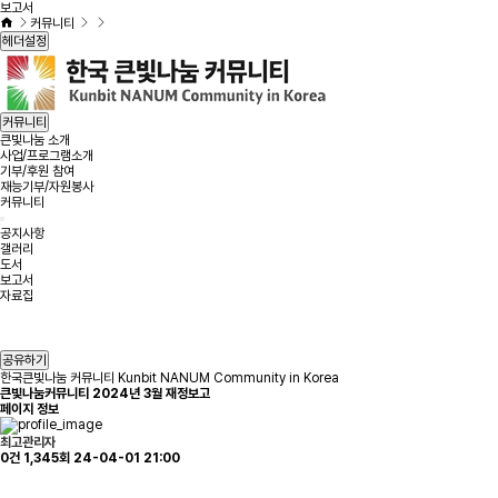
보고서
커뮤니티
헤더설정
커뮤니티
큰빛나눔 소개
사업/프로그램소개
기부/후원 참여
재능기부/자원봉사
커뮤니티
공지사항
갤러리
도서
보고서
자료집
공유하기
한국큰빛나눔 커뮤니티 Kunbit NANUM Community in Korea
큰빛나눔커뮤니티 2024년 3월 재정보고
페이지 정보
최고관리자
0건
1,345회
24-04-01 21:00