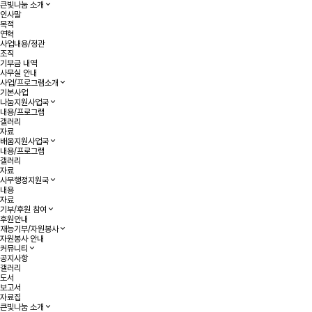
큰빛나눔 소개
인사말
목적
연혁
사업내용/정관
조직
기부금 내역
사무실 안내
사업/프로그램소개
기본사업
나눔지원사업국
내용/프로그램
갤러리
자료
배움지원사업국
내용/프로그램
갤러리
자료
사무행정지원국
내용
자료
기부/후원 참여
후원안내
재능기부/자원봉사
자원봉사 안내
커뮤니티
공지사항
갤러리
도서
보고서
자료집
큰빛나눔 소개