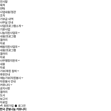
인사말
목적
연혁
사업내용/정관
조직
기부금 내역
사무실 안내
사업/프로그램소개
기본사업
나눔지원사업국
내용/프로그램
갤러리
자료
배움지원사업국
내용/프로그램
갤러리
자료
사무행정지원국
내용
자료
기부/후원 참여
후원안내
재능기부/자원봉사
자원봉사 안내
커뮤니티
공지사항
갤러리
도서
보고서
자료집
회원가입
로그인
한국 큰빛나눔 커뮤니티