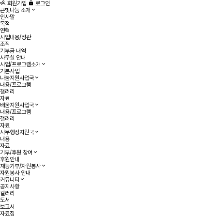
작성자
댓글
조회
작성일
목록
회원가입
로그인
큰빛나눔 소개
인사말
목적
연혁
사업내용/정관
조직
기부금 내역
사무실 안내
사업/프로그램소개
기본사업
나눔지원사업국
내용/프로그램
갤러리
자료
배움지원사업국
내용/프로그램
갤러리
자료
사무행정지원국
내용
자료
기부/후원 참여
후원안내
재능기부/자원봉사
자원봉사 안내
커뮤니티
공지사항
갤러리
도서
보고서
자료집