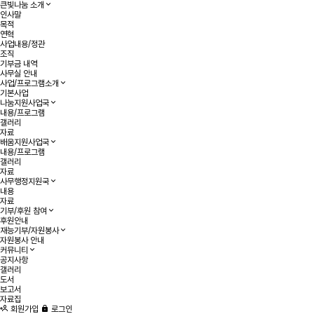
큰빛나눔 소개
인사말
목적
연혁
사업내용/정관
조직
기부금 내역
사무실 안내
사업/프로그램소개
기본사업
나눔지원사업국
내용/프로그램
갤러리
자료
배움지원사업국
내용/프로그램
갤러리
자료
사무행정지원국
내용
자료
기부/후원 참여
후원안내
재능기부/자원봉사
자원봉사 안내
커뮤니티
공지사항
갤러리
도서
보고서
자료집
회원가입
로그인