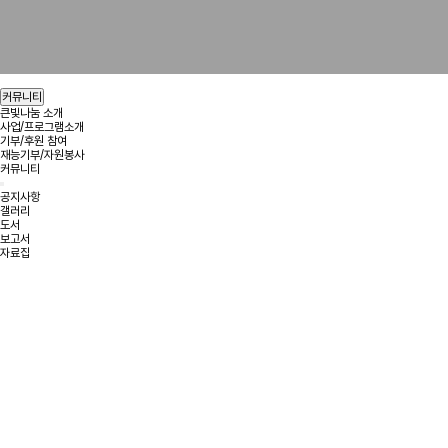
헤더설정
커뮤니티
큰빛나눔 소개
사업/프로그램소개
기부/후원 참여
재능기부/자원봉사
커뮤니티
공지사항
갤러리
도서
보고서
자료집