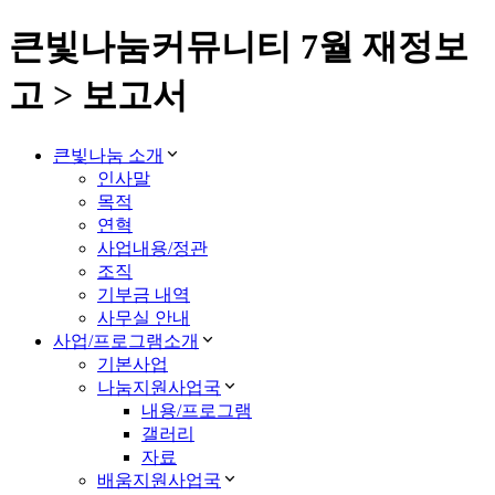
큰빛나눔커뮤니티 7월 재정보
고 > 보고서
큰빛나눔 소개
인사말
목적
연혁
사업내용/정관
조직
기부금 내역
사무실 안내
사업/프로그램소개
기본사업
나눔지원사업국
내용/프로그램
갤러리
자료
배움지원사업국