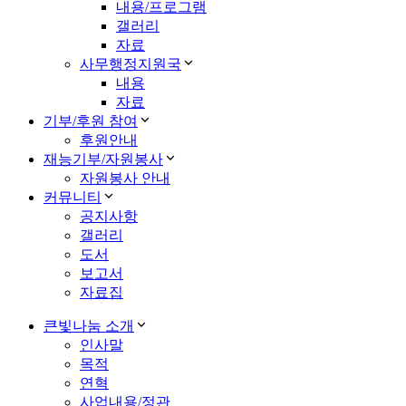
내용/프로그램
갤러리
자료
사무행정지원국
내용
자료
기부/후원 참여
후원안내
재능기부/자원봉사
자원봉사 안내
커뮤니티
공지사항
갤러리
도서
보고서
자료집
큰빛나눔 소개
인사말
목적
연혁
사업내용/정관