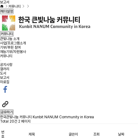
보고서
커뮤니티
헤더설정
커뮤니티
큰빛나눔 소개
사업/프로그램소개
기부/후원 참여
재능기부/자원봉사
커뮤니티
공지사항
갤러리
도서
보고서
자료집
공유하기
한국큰빛나눔 커뮤니티 Kunbit NANUM Community in Korea
Total 20건
2 페이지
번
제목
글쓴이
조회
날짜
호