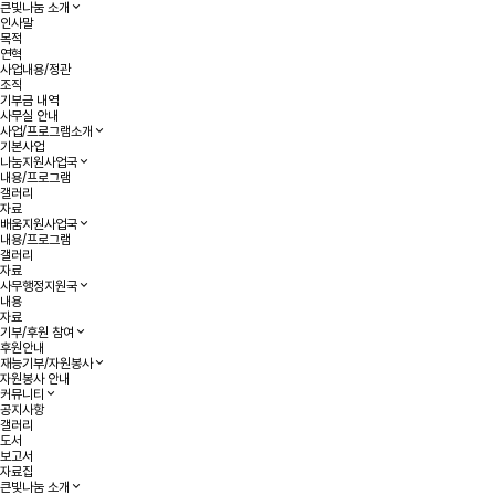
큰빛나눔 소개
인사말
목적
연혁
사업내용/정관
조직
기부금 내역
사무실 안내
사업/프로그램소개
기본사업
나눔지원사업국
내용/프로그램
갤러리
자료
배움지원사업국
내용/프로그램
갤러리
자료
사무행정지원국
내용
자료
기부/후원 참여
후원안내
재능기부/자원봉사
자원봉사 안내
커뮤니티
공지사항
갤러리
도서
보고서
자료집
큰빛나눔 소개