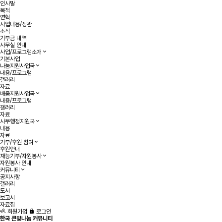
인사말
목적
연혁
사업내용/정관
조직
기부금 내역
사무실 안내
사업/프로그램소개
기본사업
나눔지원사업국
내용/프로그램
갤러리
자료
배움지원사업국
내용/프로그램
갤러리
자료
사무행정지원국
내용
자료
기부/후원 참여
후원안내
재능기부/자원봉사
자원봉사 안내
커뮤니티
공지사항
갤러리
도서
보고서
자료집
회원가입
로그인
한국 큰빛나눔 커뮤니티