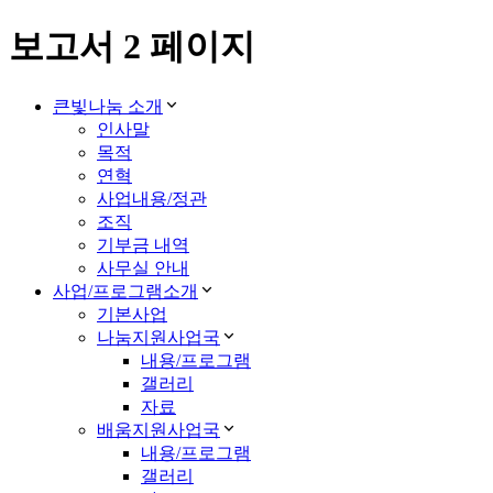
보고서 2 페이지
큰빛나눔 소개
인사말
목적
연혁
사업내용/정관
조직
기부금 내역
사무실 안내
사업/프로그램소개
기본사업
나눔지원사업국
내용/프로그램
갤러리
자료
배움지원사업국
내용/프로그램
갤러리