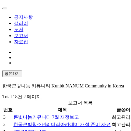
공지사항
갤러리
도서
보고서
자료집
공유하기
한국큰빛나눔 커뮤니티 Kunbit NANUM Community in Korea
Total 18건
2 페이지
보고서 목록
번호
제목
글쓴이
3
큰빛나눔커뮤니티 7월 재정보고
최고관리
2
한국큰빛청소년리더십아카데미 개설 준비 자료
최고관리