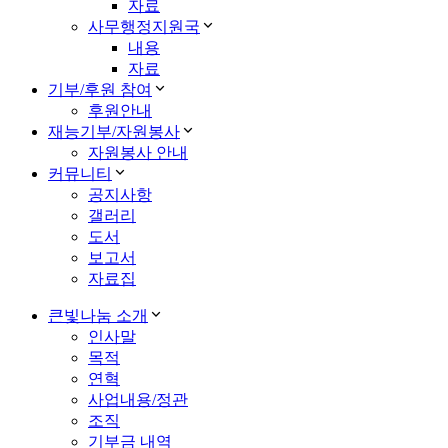
자료
사무행정지원국
내용
자료
기부/후원 참여
후원안내
재능기부/자원봉사
자원봉사 안내
커뮤니티
공지사항
갤러리
도서
보고서
자료집
큰빛나눔 소개
인사말
목적
연혁
사업내용/정관
조직
기부금 내역